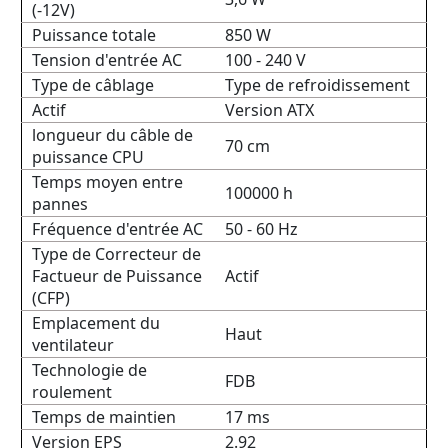
(-12V)
Puissance totale
850 W
Tension d'entrée AC
100 - 240 V
Type de câblage
Type de refroidissement
Actif
Version ATX
longueur du câble de
70 cm
puissance CPU
Temps moyen entre
100000 h
pannes
Fréquence d'entrée AC
50 - 60 Hz
Type de Correcteur de
Factueur de Puissance
Actif
(CFP)
Emplacement du
Haut
ventilateur
Technologie de
FDB
roulement
Temps de maintien
17 ms
Version EPS
2.92