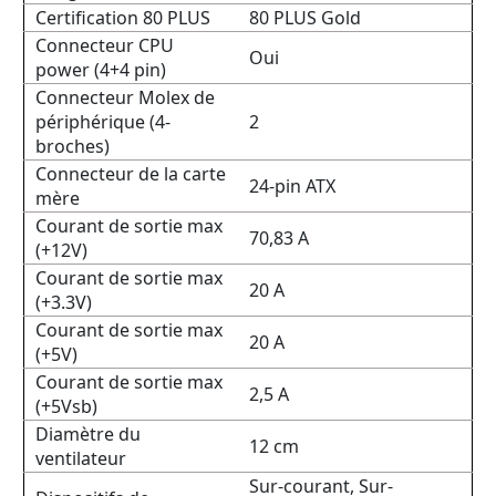
Certification 80 PLUS
80 PLUS Gold
Connecteur CPU
Oui
power (4+4 pin)
Connecteur Molex de
périphérique (4-
2
broches)
Connecteur de la carte
24-pin ATX
mère
Courant de sortie max
70,83 A
(+12V)
Courant de sortie max
20 A
(+3.3V)
Courant de sortie max
20 A
(+5V)
Courant de sortie max
2,5 A
(+5Vsb)
Diamètre du
12 cm
ventilateur
Sur-courant, Sur-