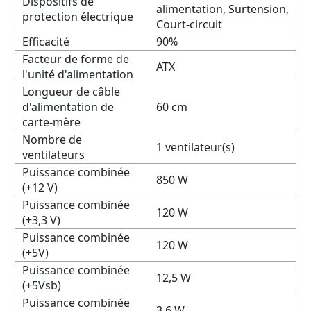
Dispositifs de
alimentation, Surtension,
protection électrique
Court-circuit
Efficacité
90%
Facteur de forme de
ATX
l'unité d'alimentation
Longueur de câble
d'alimentation de
60 cm
carte-mère
Nombre de
1 ventilateur(s)
ventilateurs
Puissance combinée
850 W
(+12 V)
Puissance combinée
120 W
(+3,3 V)
Puissance combinée
120 W
(+5V)
Puissance combinée
12,5 W
(+5Vsb)
Puissance combinée
3,6 W