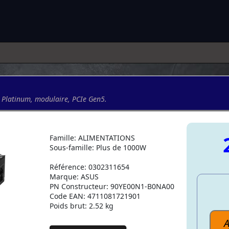
Platinum, modulaire, PCIe Gen5.
Famille: ALIMENTATIONS
Sous-famille: Plus de 1000W
Référence: 0302311654
Marque: ASUS
PN Constructeur: 90YE00N1-B0NA00
Code EAN: 4711081721901
Poids brut: 2.52 kg
A