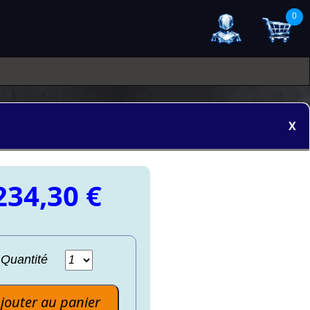
0
X
234,30 €
Quantité
jouter au panier