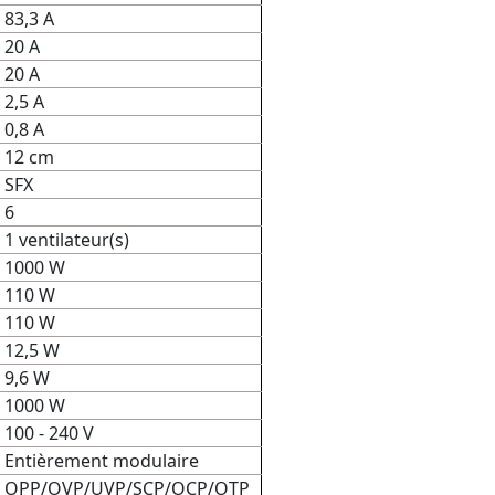
83,3 A
20 A
20 A
2,5 A
0,8 A
12 cm
SFX
6
1 ventilateur(s)
1000 W
110 W
110 W
12,5 W
9,6 W
1000 W
100 - 240 V
Entièrement modulaire
OPP/OVP/UVP/SCP/OCP/OTP