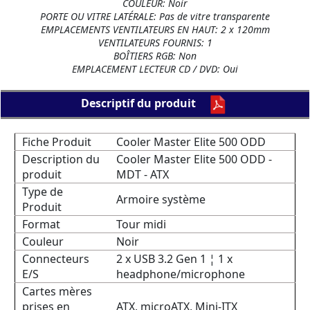
COULEUR: Noir
PORTE OU VITRE LATÉRALE: Pas de vitre transparente
EMPLACEMENTS VENTILATEURS EN HAUT: 2 x 120mm
VENTILATEURS FOURNIS: 1
BOÎTIERS RGB: Non
EMPLACEMENT LECTEUR CD / DVD: Oui
Descriptif du produit
Fiche Produit
Cooler Master Elite 500 ODD
Description du
Cooler Master Elite 500 ODD -
produit
MDT - ATX
Type de
Armoire système
Produit
Format
Tour midi
Couleur
Noir
Connecteurs
2 x USB 3.2 Gen 1 ¦ 1 x
E/S
headphone/microphone
Cartes mères
prises en
ATX, microATX, Mini-ITX