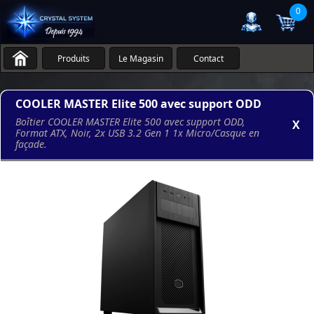
0
Produits
Le Magasin
Contact
COOLER MASTER Elite 500 avec support ODD
Boîtier COOLER MASTER Elite 500 avec support ODD,
X
Format ATX, Noir, 2x USB 3.2 Gen 1 1x Micro/Casque en
façade.