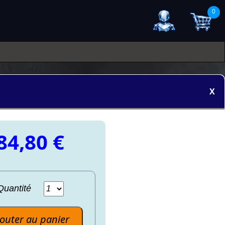
0
X
84,80 €
Quantité
jouter au panier