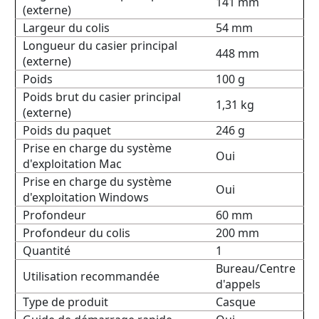
141 mm
(externe)
Largeur du colis
54 mm
Longueur du casier principal
448 mm
(externe)
Poids
100 g
Poids brut du casier principal
1,31 kg
(externe)
Poids du paquet
246 g
Prise en charge du système
Oui
d'exploitation Mac
Prise en charge du système
Oui
d'exploitation Windows
Profondeur
60 mm
Profondeur du colis
200 mm
Quantité
1
Bureau/Centre
Utilisation recommandée
d'appels
Type de produit
Casque