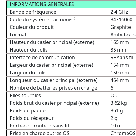
INFORMATIONS GÉNÉRALES
Bande de fréquence
2.4 GHz
Code du système harmonisé
84716060
Couleur du produit
Graphite
Format
Ambidextr
Hauteur du casier principal (externe)
165 mm
Hauteur du colis
35 mm
Interface de communication
RF sans fil
Largeur du casier principal (externe)
154 mm
Largeur du colis
150 mm
Longueur du casier principal (externe)
464 mm
Nombre de batteries prises en charge
6
Piles fournies
Oui
Poids brut du casier principal (externe)
3,62 kg
Poids du paquet
861 g
Poids du récepteur
2 g
Portée du routeur sans fil
10 m
Prise en charge autres OS
ChromeOS