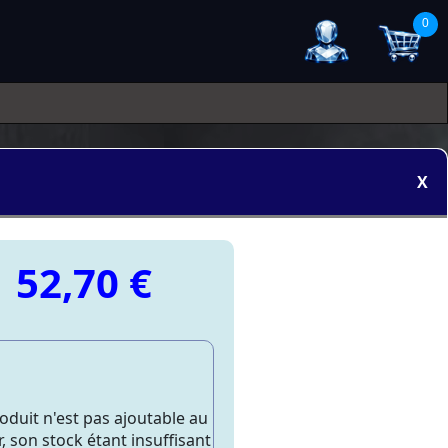
0
X
52,70 €
oduit n'est pas ajoutable au
, son stock étant insuffisant