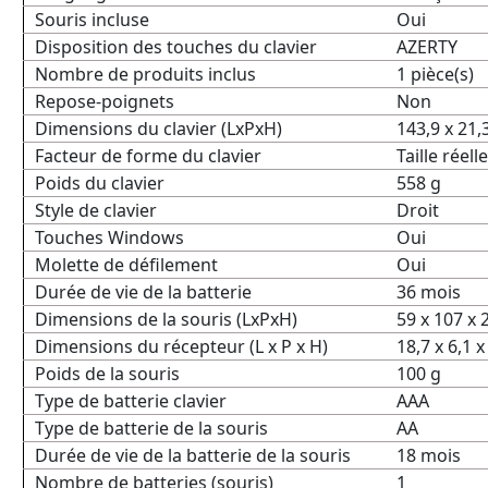
Souris incluse
Oui
Disposition des touches du clavier
AZERTY
Nombre de produits inclus
1 pièce(s)
Repose-poignets
Non
Dimensions du clavier (LxPxH)
143,9 x 21
Facteur de forme du clavier
Taille réell
Poids du clavier
558 g
Style de clavier
Droit
Touches Windows
Oui
Molette de défilement
Oui
Durée de vie de la batterie
36 mois
Dimensions de la souris (LxPxH)
59 x 107 x
Dimensions du récepteur (L x P x H)
18,7 x 6,1 
Poids de la souris
100 g
Type de batterie clavier
AAA
Type de batterie de la souris
AA
Durée de vie de la batterie de la souris
18 mois
Nombre de batteries (souris)
1