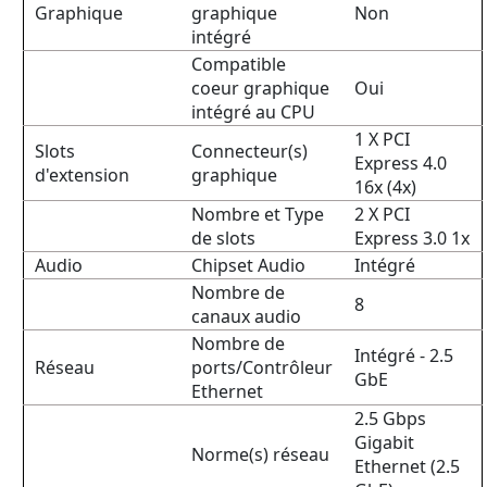
Graphique
graphique
Non
intégré
Compatible
coeur graphique
Oui
intégré au CPU
1 X PCI
Slots
Connecteur(s)
Express 4.0
d'extension
graphique
16x (4x)
Nombre et Type
2 X PCI
de slots
Express 3.0 1x
Audio
Chipset Audio
Intégré
Nombre de
8
canaux audio
Nombre de
Intégré - 2.5
Réseau
ports/Contrôleur
GbE
Ethernet
2.5 Gbps
Gigabit
Norme(s) réseau
Ethernet (2.5