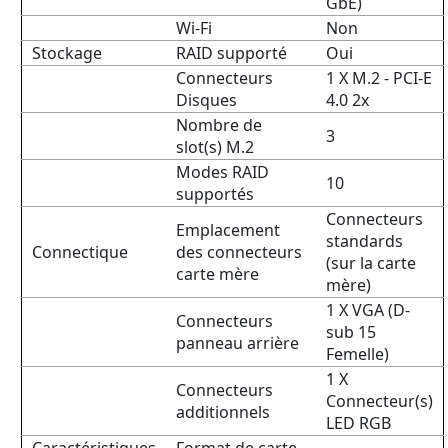
GbE)
Wi-Fi
Non
Stockage
RAID supporté
Oui
Connecteurs
1 X M.2 - PCI-E
Disques
4.0 2x
Nombre de
3
slot(s) M.2
Modes RAID
10
supportés
Connecteurs
Emplacement
standards
Connectique
des connecteurs
(sur la carte
carte mère
mère)
1 X VGA (D-
Connecteurs
sub 15
panneau arrière
Femelle)
1 X
Connecteurs
Connecteur(s)
additionnels
LED RGB