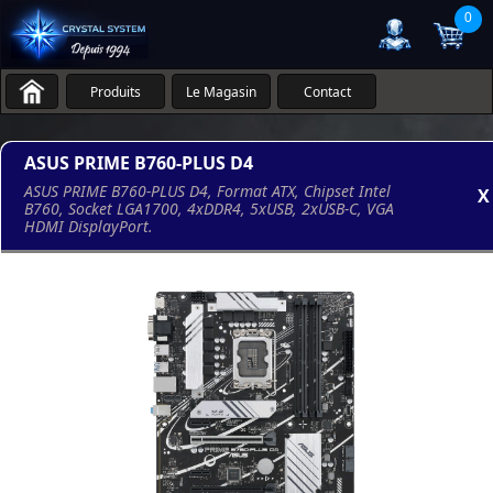
0
Produits
Le Magasin
Contact
ASUS PRIME B760-PLUS D4
ASUS PRIME B760-PLUS D4, Format ATX, Chipset Intel
X
B760, Socket LGA1700, 4xDDR4, 5xUSB, 2xUSB-C, VGA
HDMI DisplayPort.