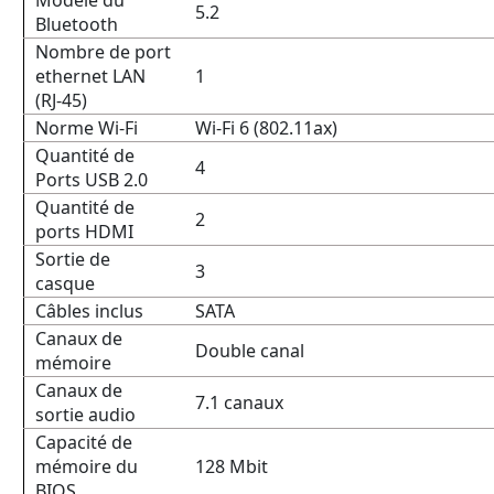
Modèle du
5.2
Bluetooth
Nombre de port
ethernet LAN
1
(RJ-45)
Norme Wi-Fi
Wi-Fi 6 (802.11ax)
Quantité de
4
Ports USB 2.0
Quantité de
2
ports HDMI
Sortie de
3
casque
Câbles inclus
SATA
Canaux de
Double canal
mémoire
Canaux de
7.1 canaux
sortie audio
Capacité de
mémoire du
128 Mbit
BIOS