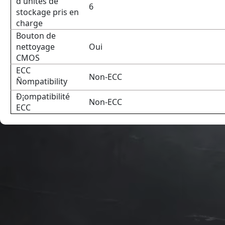
d'unités de
6
stockage pris en
charge
Bouton de
nettoyage
Oui
CMOS
ECC
Non-ECC
Ñompatibility
Ð¡ompatibilité
Non-ECC
ECC