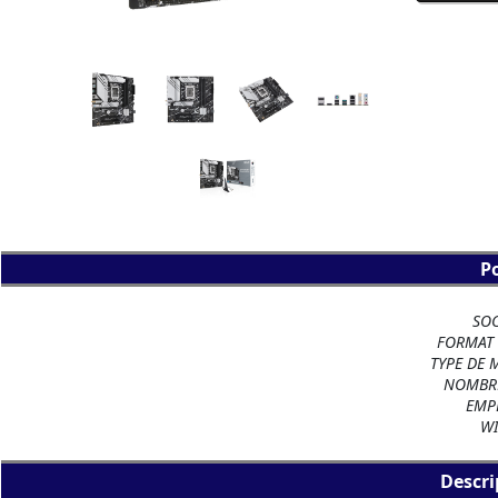
P
SOC
FORMAT 
TYPE DE 
NOMBRE
EMP
WI
Descri