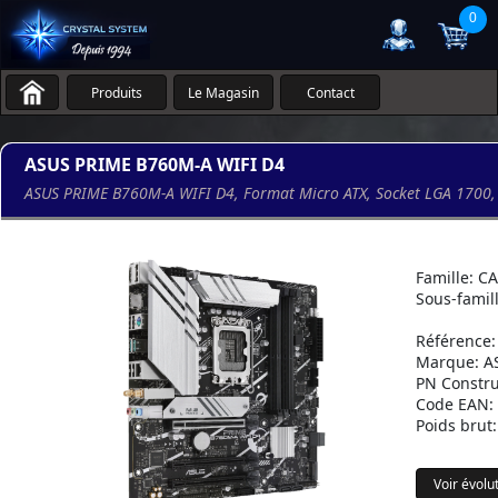
0
Produits
Le Magasin
Contact
ASUS PRIME B760M-A WIFI D4
ASUS PRIME B760M-A WIFI D4, Format Micro ATX, Socket LGA 1700, 4
Famille: 
Sous-famill
Référence:
Marque: A
PN Constr
Code EAN:
Poids brut:
Voir évolu