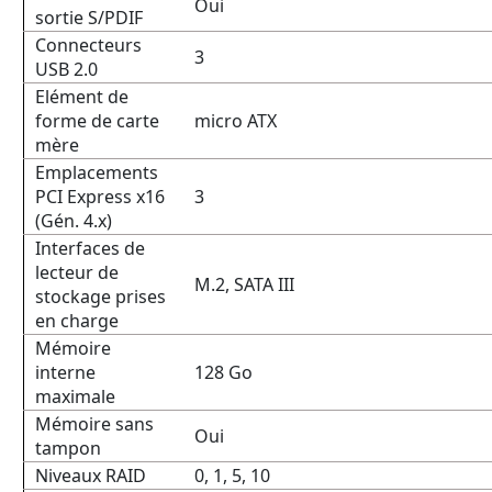
Oui
sortie S/PDIF
Connecteurs
3
USB 2.0
Elément de
forme de carte
micro ATX
mère
Emplacements
PCI Express x16
3
(Gén. 4.x)
Interfaces de
lecteur de
M.2, SATA III
stockage prises
en charge
Mémoire
interne
128 Go
maximale
Mémoire sans
Oui
tampon
Niveaux RAID
0, 1, 5, 10