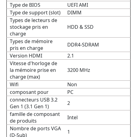
Type de BIOS
UEFI AMI
Type de support (slot)
DIMM
Types de lecteurs de
stockage pris en
HDD & SSD
charge
Types de mémoire
DDR4-SDRAM
pris en charge
Version HDMI
2.1
Vitesse d'horloge de
la mémoire prise en
3200 MHz
charge (max)
Wifi
Non
composant pour
PC
connecteurs USB 3.2
2
Gen 1 (3.1 Gen 1)
famille de composant
Intel
de produits
Nombre de ports VGA
1
(D-Sub)