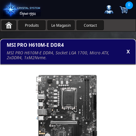
0
Produits
Le Magasin
Contact
MSI PRO H610M-E DDR4
X
MSI PRO H610M-E DDR4, Socket LGA 1700, Micro ATX,
2xDDR4, 1xM2Nvme.