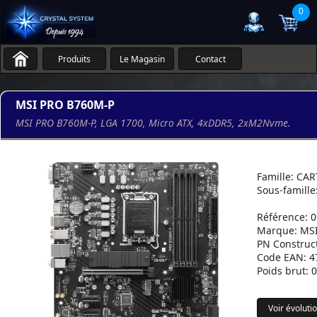
0
Produits
Le Magasin
Contact
MSI PRO B760M-P
MSI PRO B760M-P, LGA 1700, Micro ATX, 4xDDR5, 2xM2Nvme.
Famille: CA
Sous-famille
Référence: 
Marque: MS
PN Construc
Code EAN: 4
Poids brut: 
Voir évoluti