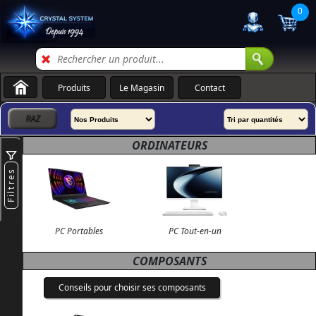
0
Produits
Le Magasin
Contact
ORDINATEURS
Filtres
PC Portables
PC Tout-en-un
COMPOSANTS
Conseils pour choisir ses composants