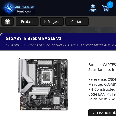
0
Produits
Le Magasin
Contact
GIGABYTE B860M EAGLE V2
GIGABYTE B860M EAGLE V2, Socket LGA 1851, Format Micro ATX, 2 x
Famille: CARTE
Sous-famille: In
Référence: 090
Marque: GIGAB
PN Constructeu
Code EAN: 471
Poids brut: 2 kg
Voir évolution du