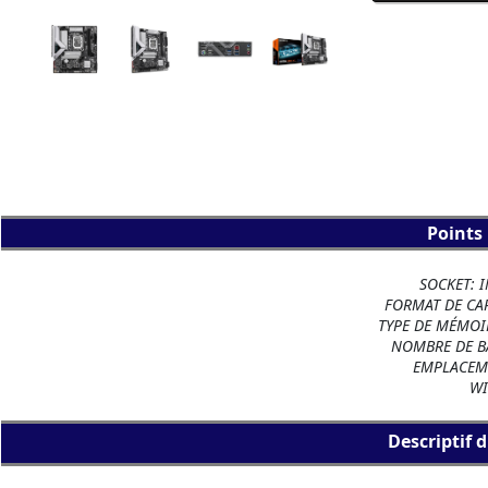
Points
SOCKET: 
FORMAT DE CAR
TYPE DE MÉMOI
NOMBRE DE B
EMPLACEME
WI
Descriptif