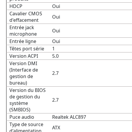
HDCP
Oui
Cavalier CMOS
Oui
d'effacement
Entrée jack
Oui
microphone
Entrée ligne
Oui
Têtes port série
1
Version ACPI
5.0
Version DMI
(Interface de
2.7
gestion de
bureau)
Version du BIOS
de gestion du
2.7
système
(SMBIOS)
Puce audio
Realtek ALC897
Type de source
ATX
d'alimentation