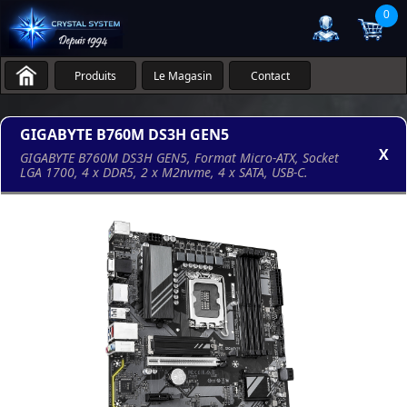
0
Produits
Le Magasin
Contact
GIGABYTE B760M DS3H GEN5
X
GIGABYTE B760M DS3H GEN5, Format Micro-ATX, Socket
LGA 1700, 4 x DDR5, 2 x M2nvme, 4 x SATA, USB-C.