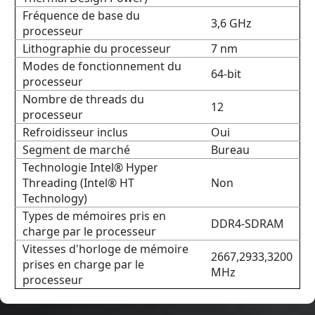
Fréquence de base du
3,6 GHz
processeur
Lithographie du processeur
7 nm
Modes de fonctionnement du
64-bit
processeur
Nombre de threads du
12
processeur
Refroidisseur inclus
Oui
Segment de marché
Bureau
Technologie Intel® Hyper
Threading (Intel® HT
Non
Technology)
Types de mémoires pris en
DDR4-SDRAM
charge par le processeur
Vitesses d'horloge de mémoire
2667,2933,3200
prises en charge par le
MHz
processeur