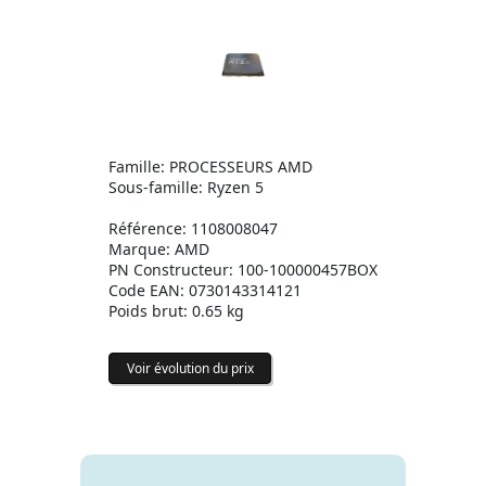
Famille: PROCESSEURS AMD
Sous-famille: Ryzen 5
Référence: 1108008047
Marque: AMD
PN Constructeur: 100-100000457BOX
Code EAN: 0730143314121
Poids brut: 0.65 kg
Voir évolution du prix