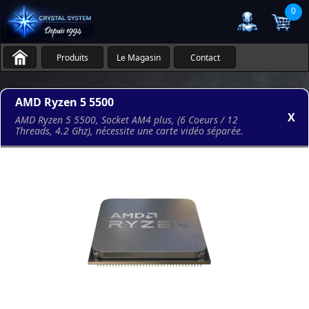
0
Produits
Le Magasin
Contact
AMD Ryzen 5 5500
X
AMD Ryzen 5 5500, Socket AM4 plus, (6 Coeurs / 12
Threads, 4.2 Ghz), nécessite une carte vidéo séparée.