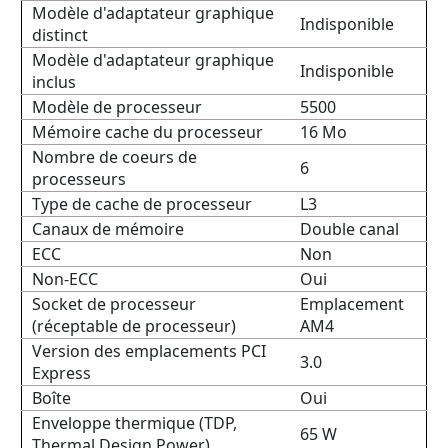
Modèle d'adaptateur graphique
Indisponible
distinct
Modèle d'adaptateur graphique
Indisponible
inclus
Modèle de processeur
5500
Mémoire cache du processeur
16 Mo
Nombre de coeurs de
6
processeurs
Type de cache de processeur
L3
Canaux de mémoire
Double canal
ECC
Non
Non-ECC
Oui
Socket de processeur
Emplacement
(réceptable de processeur)
AM4
Version des emplacements PCI
3.0
Express
Boîte
Oui
Enveloppe thermique (TDP,
65 W
Thermal Design Power)