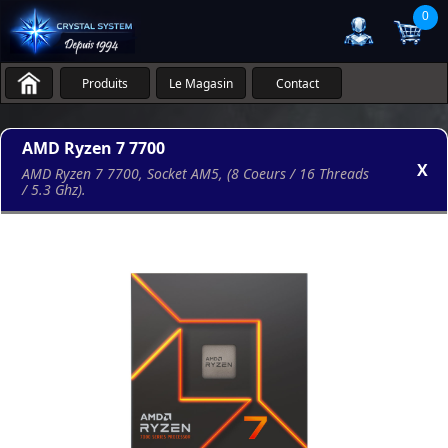
0
Produits
Le Magasin
Contact
AMD Ryzen 7 7700
X
AMD Ryzen 7 7700, Socket AM5, (8 Coeurs / 16 Threads
/ 5.3 Ghz).