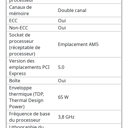
processeur
Canaux de
Double canal
mémoire
ECC
Oui
Non-ECC
Oui
Socket de
processeur
Emplacement AM5
(réceptable de
processeur)
Version des
emplacements PCI
5.0
Express
Boîte
Oui
Enveloppe
thermique (TDP,
65 W
Thermal Design
Power)
Fréquence de base
3,8 GHz
du processeur
Lithographie du