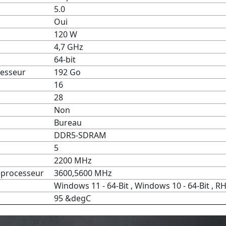
5.0
Oui
120 W
4,7 GHz
64-bit
cesseur
192 Go
16
28
Non
Bureau
DDR5-SDRAM
5
2200 MHz
e processeur
3600,5600 MHz
Windows 11 - 64-Bit , Windows 10 - 64-Bit , R
95 &degC