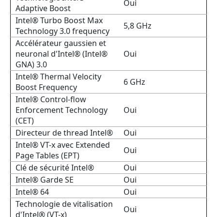
Oui
Adaptive Boost
Intel® Turbo Boost Max
5,8 GHz
Technology 3.0 frequency
Accélérateur gaussien et
neuronal d'Intel® (Intel®
Oui
GNA) 3.0
Intel® Thermal Velocity
6 GHz
Boost Frequency
Intel® Control-flow
Enforcement Technology
Oui
(CET)
Directeur de thread Intel®
Oui
Intel® VT-x avec Extended
Oui
Page Tables (EPT)
Clé de sécurité Intel®
Oui
Intel® Garde SE
Oui
Intel® 64
Oui
Technologie de vitalisation
Oui
d'Intel® (VT-x)