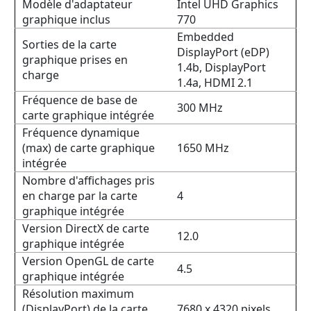
Modèle d'adaptateur
Intel UHD Graphics
graphique inclus
770
Embedded
Sorties de la carte
DisplayPort (eDP)
graphique prises en
1.4b, DisplayPort
charge
1.4a, HDMI 2.1
Fréquence de base de
300 MHz
carte graphique intégrée
Fréquence dynamique
(max) de carte graphique
1650 MHz
intégrée
Nombre d'affichages pris
en charge par la carte
4
graphique intégrée
Version DirectX de carte
12.0
graphique intégrée
Version OpenGL de carte
4.5
graphique intégrée
Résolution maximum
(DisplayPort) de la carte
7680 x 4320 pixels