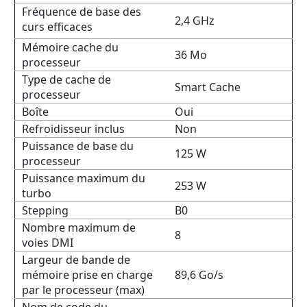
Fréquence de base des
2,4 GHz
curs efficaces
Mémoire cache du
36 Mo
processeur
Type de cache de
Smart Cache
processeur
Boîte
Oui
Refroidisseur inclus
Non
Puissance de base du
125 W
processeur
Puissance maximum du
253 W
turbo
Stepping
B0
Nombre maximum de
8
voies DMI
Largeur de bande de
mémoire prise en charge
89,6 Go/s
par le processeur (max)