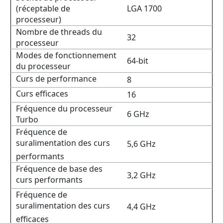
(réceptable de
LGA 1700
processeur)
Nombre de threads du
32
processeur
Modes de fonctionnement
64-bit
du processeur
Curs de performance
8
Curs efficaces
16
Fréquence du processeur
6 GHz
Turbo
Fréquence de
suralimentation des curs
5,6 GHz
performants
Fréquence de base des
3,2 GHz
curs performants
Fréquence de
suralimentation des curs
4,4 GHz
efficaces