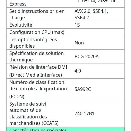
1x16+1x4, 2x8+1x4
Express
Set d'instructions pris en
AVX 2.0, SSE4.1,
charge
SSE4.2
Évolutivité
1S
Configuration CPU (max)
1
Les options intégrées
Non
disponibles
Spécification de solution
PCG 2020A
thermique
Révision de linterface DMI
4.0
(Direct Media Interface)
Numéro de classification
de contrôle à lexportation
5A992C
(ECCN)
Système de suivi
automatisé de
740.17B1
classification des
marchandises (CCATS)
Caractéristiques spéciales