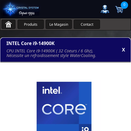
0
Produits
Le Magasin
Contact
INTEL Core i9-14900K
X
CPU INTEL Core i9-14900K ( 32 Coeurs / 6 Ghz),
Nécessite un refroidissement style WaterCooling.