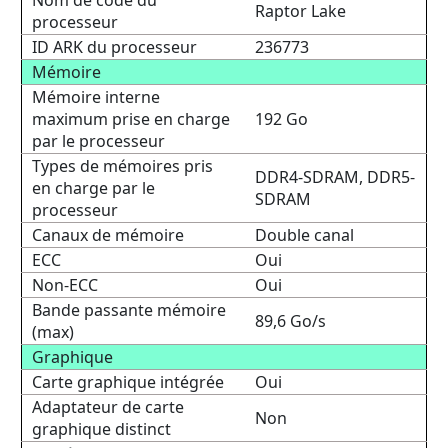
Nom de code du
Raptor Lake
processeur
ID ARK du processeur
236773
Mémoire
Mémoire interne
maximum prise en charge
192 Go
par le processeur
Types de mémoires pris
DDR4-SDRAM, DDR5-
en charge par le
SDRAM
processeur
Canaux de mémoire
Double canal
ECC
Oui
Non-ECC
Oui
Bande passante mémoire
89,6 Go/s
(max)
Graphique
Carte graphique intégrée
Oui
Adaptateur de carte
Non
graphique distinct