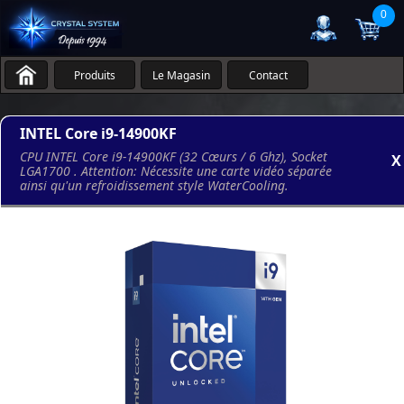
0
Produits
Le Magasin
Contact
INTEL Core i9-14900KF
CPU INTEL Core i9-14900KF (32 Cœurs / 6 Ghz), Socket
X
LGA1700 . Attention: Nécessite une carte vidéo séparée
ainsi qu'un refroidissement style WaterCooling.