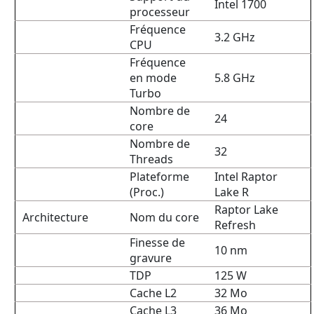
Intel 1700
processeur
Fréquence
3.2 GHz
CPU
Fréquence
en mode
5.8 GHz
Turbo
Nombre de
24
core
Nombre de
32
Threads
Plateforme
Intel Raptor
(Proc.)
Lake R
Raptor Lake
Architecture
Nom du core
Refresh
Finesse de
10 nm
gravure
TDP
125 W
Cache L2
32 Mo
Cache L3
36 Mo