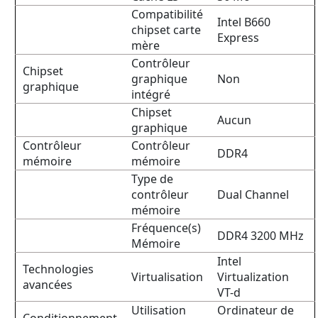
Compatibilité
Intel B660
chipset carte
Express
mère
Contrôleur
Chipset
graphique
Non
graphique
intégré
Chipset
Aucun
graphique
Contrôleur
Contrôleur
DDR4
mémoire
mémoire
Type de
contrôleur
Dual Channel
mémoire
Fréquence(s)
DDR4 3200 MHz
Mémoire
Intel
Technologies
Virtualisation
Virtualization
avancées
VT-d
Utilisation
Ordinateur de