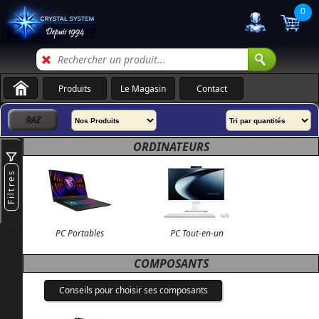
0
Produits
Le Magasin
Contact
ORDINATEURS
Filtres
PC Portables
PC Tout-en-un
COMPOSANTS
Conseils pour choisir ses composants