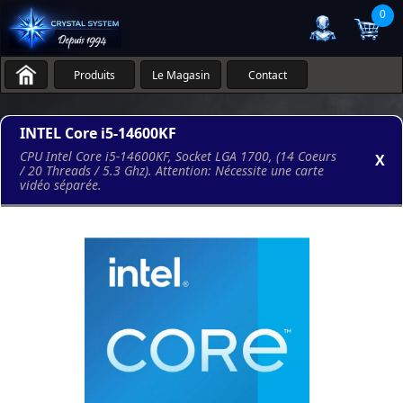
0
Produits
Le Magasin
Contact
INTEL Core i5-14600KF
CPU Intel Core i5-14600KF, Socket LGA 1700, (14 Coeurs
X
/ 20 Threads / 5.3 Ghz). Attention: Nécessite une carte
vidéo séparée.