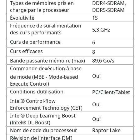
Types de mémoires pris en
DDR4-SDRAM,
charge par le processeur
DDR5-SDRAM
Évolutivité
1S
Fréquence de suralimentation
5,3 GHz
des curs performants
Curs de performance
6
Curs efficaces
8
Bande passante mémoire (max)
89,6 Go/s
Commande dexécution à base
Oui
de mode (MBE - Mode-based
Execute Control)
Conditions dutilisation
PC/Client/Tablet
Intel® Control-flow
Oui
Enforcement Technology (CET)
Intel® Deep Learning Boost
Oui
(Intel® DL Boost)
Nom de code du processeur
Raptor Lake
Révision de linterface DMI