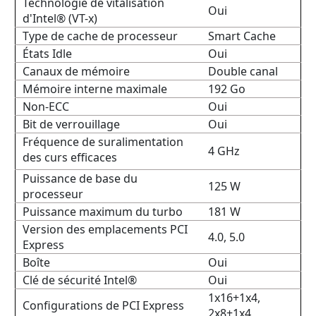
Technologie de vitalisation
Oui
d'Intel® (VT-x)
Type de cache de processeur
Smart Cache
États Idle
Oui
Canaux de mémoire
Double canal
Mémoire interne maximale
192 Go
Non-ECC
Oui
Bit de verrouillage
Oui
Fréquence de suralimentation
4 GHz
des curs efficaces
Puissance de base du
125 W
processeur
Puissance maximum du turbo
181 W
Version des emplacements PCI
4.0, 5.0
Express
Boîte
Oui
Clé de sécurité Intel®
Oui
1x16+1x4,
Configurations de PCI Express
2x8+1x4