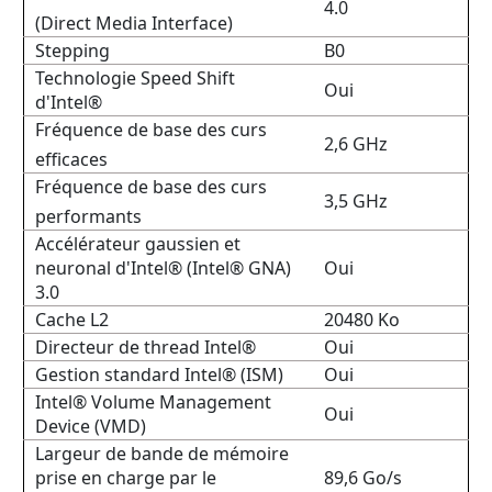
4.0
(Direct Media Interface)
Stepping
B0
Technologie Speed Shift
Oui
d'Intel®
Fréquence de base des curs
2,6 GHz
efficaces
Fréquence de base des curs
3,5 GHz
performants
Accélérateur gaussien et
neuronal d'Intel® (Intel® GNA)
Oui
3.0
Cache L2
20480 Ko
Directeur de thread Intel®
Oui
Gestion standard Intel® (ISM)
Oui
Intel® Volume Management
Oui
Device (VMD)
Largeur de bande de mémoire
prise en charge par le
89,6 Go/s