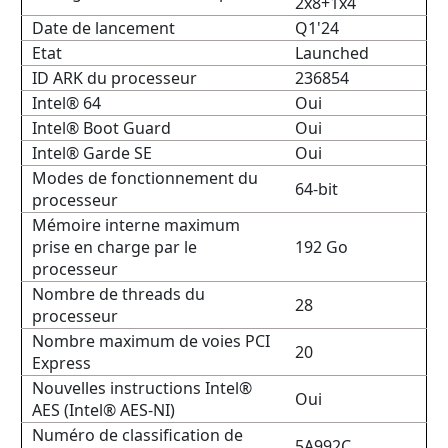
2x8+1x4
Date de lancement
Q1'24
Etat
Launched
ID ARK du processeur
236854
Intel® 64
Oui
Intel® Boot Guard
Oui
Intel® Garde SE
Oui
Modes de fonctionnement du
64-bit
processeur
Mémoire interne maximum
prise en charge par le
192 Go
processeur
Nombre de threads du
28
processeur
Nombre maximum de voies PCI
20
Express
Nouvelles instructions Intel®
Oui
AES (Intel® AES-NI)
Numéro de classification de
5A992C