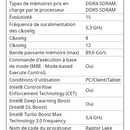
Types de mémoires pris en
DDR4-SDRAM,
charge par le processeur
DDR5-SDRAM
Évolutivité
1S
Fréquence de suralimentation
5,3 GHz
des c&oelig
C&oelig
8
C&oelig
12
Bande passante mémoire (max)
89,6 Go/s
Commande d'exécution à base
de mode (MBE - Mode-based
Oui
Execute Control)
Conditions d'utilisation
PC/Client/Tablet
Intel® Control-flow
Oui
Enforcement Technology (CET)
Intel® Deep Learning Boost
Oui
(Intel® DL Boost)
Intel® Turbo Boost Max
5,4 GHz
Technology 3.0 frequency
Nom de code du processeur
Raptor Lake