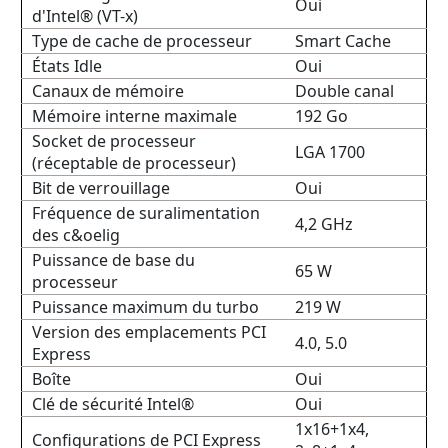
Oui
d'Intel® (VT-x)
Type de cache de processeur
Smart Cache
États Idle
Oui
Canaux de mémoire
Double canal
Mémoire interne maximale
192 Go
Socket de processeur
LGA 1700
(réceptable de processeur)
Bit de verrouillage
Oui
Fréquence de suralimentation
4,2 GHz
des c&oelig
Puissance de base du
65 W
processeur
Puissance maximum du turbo
219 W
Version des emplacements PCI
4.0, 5.0
Express
Boîte
Oui
Clé de sécurité Intel®
Oui
1x16+1x4,
Configurations de PCI Express