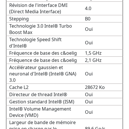
Révision de l'interface DMI
4.0
(Direct Media Interface)
Stepping
B0
Technologie 3.0 Intel® Turbo
Oui
Boost Max
Technologie Speed Shift
Oui
d'Intel®
Fréquence de base des c&oelig
1,5 GHz
Fréquence de base des c&oelig
2,1 GHz
Accélérateur gaussien et
neuronal d'Intel® (Intel® GNA)
Oui
3.0
Cache L2
28672 Ko
Directeur de thread Intel®
Oui
Gestion standard Intel® (ISM)
Oui
Intel® Volume Management
Oui
Device (VMD)
Largeur de bande de mémoire
prise en charge par le
89,6 Go/s