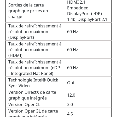
HDMI 2.1,
Sorties de la carte
Embedded
graphique prises en
DisplayPort (eDP)
charge
1.4b, DisplayPort 2.1
Taux de rafraîchissement à
résolution maximum
60 Hz
(DisplayPort)
Taux de rafraîchissement à
résolution maximum
60 Hz
(HDMI)
Taux de rafraîchissement à
résolution maximum (eDP
60 Hz
- Integrated Flat Panel)
Technologie Intel® Quick
Oui
Sync Video
Version DirectX de carte
12.0
graphique intégrée
Version OpenCL
3.0
Version OpenGL de carte
4.5
graphique intégrée