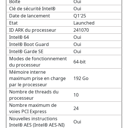
Boîte
Oui
Clé de sécurité Intel®
Oui
Date de lancement
Q1'25
Etat
Launched
ID ARK du processeur
241070
Intel® 64
Oui
Intel® Boot Guard
Oui
Intel® Garde SE
Oui
Modes de fonctionnement
64-bit
du processeur
Mémoire interne
maximum prise en charge
192 Go
par le processeur
Nombre de threads du
10
processeur
Nombre maximum de
24
voies PCI Express
Nouvelles instructions
Oui
Intel® AES (Intel® AES-NI)