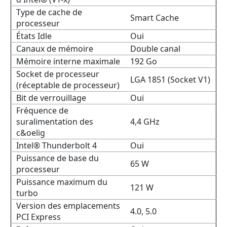
Type de cache de
Smart Cache
processeur
États Idle
Oui
Canaux de mémoire
Double canal
Mémoire interne maximale
192 Go
Socket de processeur
LGA 1851 (Socket V1)
(réceptable de processeur)
Bit de verrouillage
Oui
Fréquence de
suralimentation des
4,4 GHz
c&oelig
Intel® Thunderbolt 4
Oui
Puissance de base du
65 W
processeur
Puissance maximum du
121 W
turbo
Version des emplacements
4.0, 5.0
PCI Express