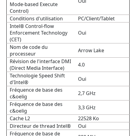
Oui
Mode-based Execute
Control)
Conditions d'utilisation
PC/Client/Tablet
Intel® Control-flow
Enforcement Technology
Oui
(CET)
Nom de code du
Arrow Lake
processeur
Révision de l'interface DMI
4.0
(Direct Media Interface)
Technologie Speed Shift
Oui
d'Intel®
Fréquence de base des
2,7 GHz
c&oelig
Fréquence de base des
3,3 GHz
c&oelig
Cache L2
22528 Ko
Directeur de thread Intel®
Oui
Fréquence de base de