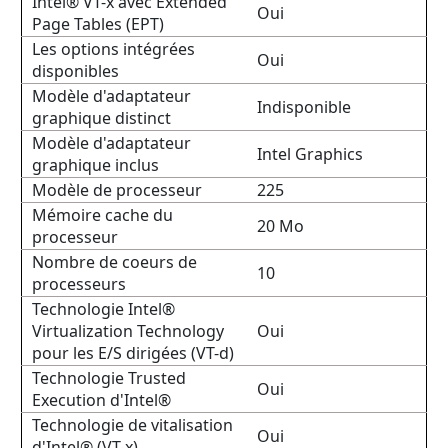
Intel® VT-x avec Extended
Oui
Page Tables (EPT)
Les options intégrées
Oui
disponibles
Modèle d'adaptateur
Indisponible
graphique distinct
Modèle d'adaptateur
Intel Graphics
graphique inclus
Modèle de processeur
225
Mémoire cache du
20 Mo
processeur
Nombre de coeurs de
10
processeurs
Technologie Intel®
Virtualization Technology
Oui
pour les E/S dirigées (VT-d)
Technologie Trusted
Oui
Execution d'Intel®
Technologie de vitalisation
Oui
d'Intel® (VT-x)