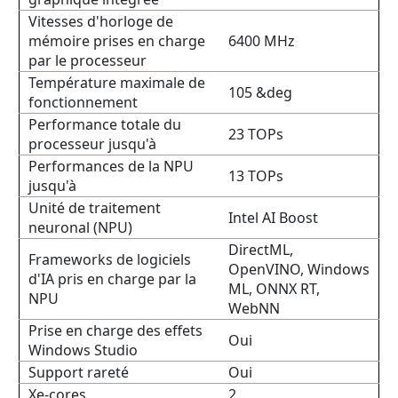
Vitesses d'horloge de
mémoire prises en charge
6400 MHz
par le processeur
Température maximale de
105 &deg
fonctionnement
Performance totale du
23 TOPs
processeur jusqu'à
Performances de la NPU
13 TOPs
jusqu'à
Unité de traitement
Intel AI Boost
neuronal (NPU)
DirectML,
Frameworks de logiciels
OpenVINO, Windows
d'IA pris en charge par la
ML, ONNX RT,
NPU
WebNN
Prise en charge des effets
Oui
Windows Studio
Support rareté
Oui
Xe-cores
2