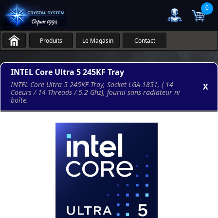
0
Produits
Le Magasin
Contact
INTEL Core Ultra 5 245KF Tray
INTEL Core Ultra 5 245KF Tray, Socket LGA 1851, ( 14
X
Coeurs / 14 Threads / 5.2 Ghz), fourni sans radiateur ni
boîte.