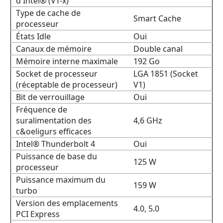
d'Intel® (VT-x)
Type de cache de
Smart Cache
processeur
États Idle
Oui
Canaux de mémoire
Double canal
Mémoire interne maximale
192 Go
Socket de processeur
LGA 1851 (Socket
(réceptable de processeur)
V1)
Bit de verrouillage
Oui
Fréquence de
suralimentation des
4,6 GHz
c&oeligurs efficaces
Intel® Thunderbolt 4
Oui
Puissance de base du
125 W
processeur
Puissance maximum du
159 W
turbo
Version des emplacements
4.0, 5.0
PCI Express