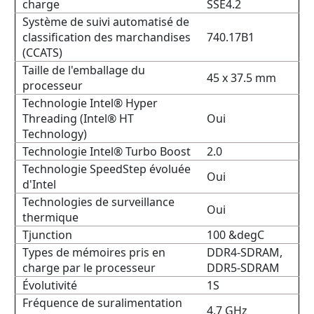
charge
SSE4.2
Système de suivi automatisé de
classification des marchandises
740.17B1
(CCATS)
Taille de l'emballage du
45 x 37.5 mm
processeur
Technologie Intel® Hyper
Threading (Intel® HT
Oui
Technology)
Technologie Intel® Turbo Boost
2.0
Technologie SpeedStep évoluée
Oui
d'Intel
Technologies de surveillance
Oui
thermique
Tjunction
100 &degC
Types de mémoires pris en
DDR4-SDRAM,
charge par le processeur
DDR5-SDRAM
Évolutivité
1S
Fréquence de suralimentation
4,7 GHz