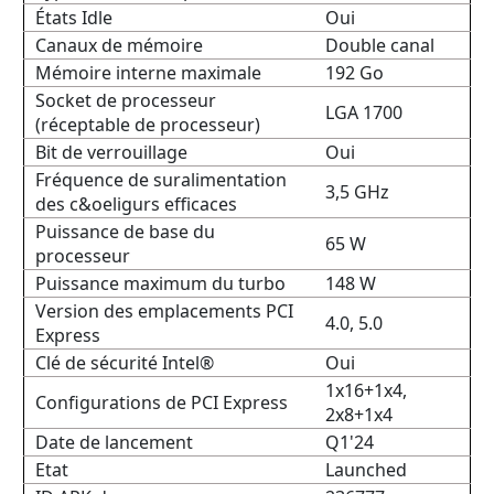
États Idle
Oui
Canaux de mémoire
Double canal
Mémoire interne maximale
192 Go
Socket de processeur
LGA 1700
(réceptable de processeur)
Bit de verrouillage
Oui
Fréquence de suralimentation
3,5 GHz
des c&oeligurs efficaces
Puissance de base du
65 W
processeur
Puissance maximum du turbo
148 W
Version des emplacements PCI
4.0, 5.0
Express
Clé de sécurité Intel®
Oui
1x16+1x4,
Configurations de PCI Express
2x8+1x4
Date de lancement
Q1'24
Etat
Launched