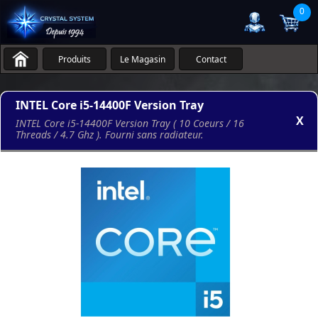
0
Produits
Le Magasin
Contact
INTEL Core i5-14400F Version Tray
X
INTEL Core i5-14400F Version Tray ( 10 Coeurs / 16
Threads / 4.7 Ghz ). Fourni sans radiateur.