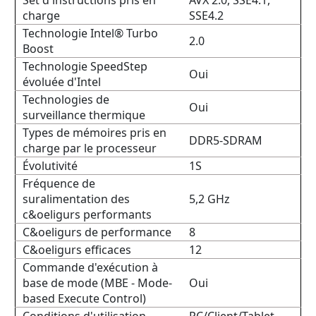
Set d'instructions pris en
AVX 2.0, SSE4.1,
charge
SSE4.2
Technologie Intel® Turbo
2.0
Boost
Technologie SpeedStep
Oui
évoluée d'Intel
Technologies de
Oui
surveillance thermique
Types de mémoires pris en
DDR5-SDRAM
charge par le processeur
Évolutivité
1S
Fréquence de
suralimentation des
5,2 GHz
c&oeligurs performants
C&oeligurs de performance
8
C&oeligurs efficaces
12
Commande d'exécution à
base de mode (MBE - Mode-
Oui
based Execute Control)