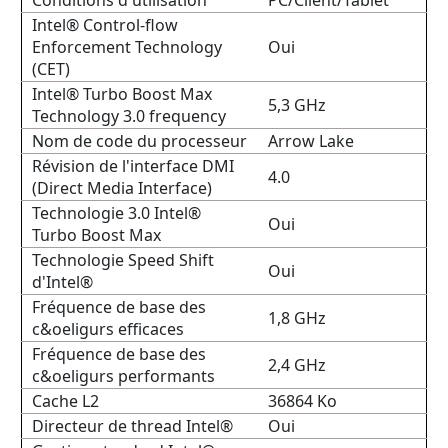
Conditions d'utilisation
PC/Client/Tablet
Intel® Control-flow
Enforcement Technology
Oui
(CET)
Intel® Turbo Boost Max
5,3 GHz
Technology 3.0 frequency
Nom de code du processeur
Arrow Lake
Révision de l'interface DMI
4.0
(Direct Media Interface)
Technologie 3.0 Intel®
Oui
Turbo Boost Max
Technologie Speed Shift
Oui
d'Intel®
Fréquence de base des
1,8 GHz
c&oeligurs efficaces
Fréquence de base des
2,4 GHz
c&oeligurs performants
Cache L2
36864 Ko
Directeur de thread Intel®
Oui