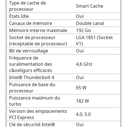
Type de cache de
Smart Cache
processeur
États Idle
Oui
Canaux de mémoire
Double canal
Mémoire interne maximale
192 Go
Socket de processeur
LGA 1851 (Socket
(réceptable de processeur)
V1)
Bit de verrouillage
Oui
Fréquence de
suralimentation des
4,6 GHz
c&oeligurs efficaces
Intel® Thunderbolt 4
Oui
Puissance de base du
65 W
processeur
Puissance maximum du
182 W
turbo
Version des emplacements
4.0, 5.0
PCI Express
Clé de sécurité Intel®
Oui