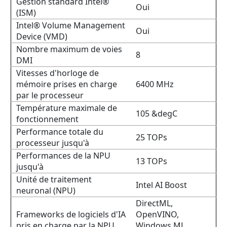
Gestion standard Intel®
Oui
(ISM)
Intel® Volume Management
Oui
Device (VMD)
Nombre maximum de voies
8
DMI
Vitesses d'horloge de
mémoire prises en charge
6400 MHz
par le processeur
Température maximale de
105 &degC
fonctionnement
Performance totale du
25 TOPs
processeur jusqu'à
Performances de la NPU
13 TOPs
jusqu'à
Unité de traitement
Intel AI Boost
neuronal (NPU)
DirectML,
Frameworks de logiciels d'IA
OpenVINO,
pris en charge par la NPU
Windows ML,