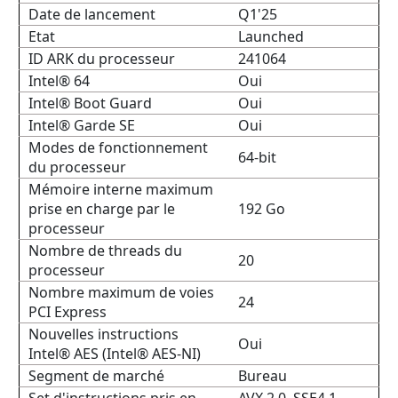
Date de lancement
Q1'25
Etat
Launched
ID ARK du processeur
241064
Intel® 64
Oui
Intel® Boot Guard
Oui
Intel® Garde SE
Oui
Modes de fonctionnement
64-bit
du processeur
Mémoire interne maximum
prise en charge par le
192 Go
processeur
Nombre de threads du
20
processeur
Nombre maximum de voies
24
PCI Express
Nouvelles instructions
Oui
Intel® AES (Intel® AES-NI)
Segment de marché
Bureau