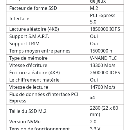
de jeux
Facteur de forme SSD
M.2
PCI Express
Interface
5.0
Lecture aléatoire (4KB)
1850000 IOPS
Support S.M.A.R.T.
Oui
Support TRIM
Oui
Temps moyen entre pannes
1500000 h
Type de mémoire
V-NAND TLC
Vitesse d'écriture
13300 Mo/s
Écriture aléatoire (4KB)
2600000 IOPS
Le chiffrement matériel
Oui
Vitesse de lecture
14700 Mo/s
Flux de données d'interface PCI
x4
Express
2280 (22 x 80
Taille du SSD M.2
mm)
Version NVMe
2.0
Tension de fonctionnement
3,3 V