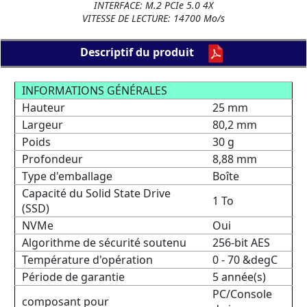
INTERFACE: M.2 PCIe 5.0 4X
VITESSE DE LECTURE: 14700 Mo/s
Descriptif du produit
INFORMATIONS GÉNÉRALES
Hauteur
25 mm
Largeur
80,2 mm
Poids
30 g
Profondeur
8,88 mm
Type d'emballage
Boîte
Capacité du Solid State Drive
1 To
(SSD)
NVMe
Oui
Algorithme de sécurité soutenu
256-bit AES
Température d'opération
0 - 70 &degC
Période de garantie
5 année(s)
PC/Console
composant pour