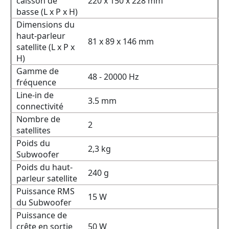
caisson de
220 x 150 x 228 mm
basse (L x P x H)
Dimensions du
haut-parleur
81 x 89 x 146 mm
satellite (L x P x
H)
Gamme de
48 - 20000 Hz
fréquence
Line-in de
3.5 mm
connectivité
Nombre de
2
satellites
Poids du
2,3 kg
Subwoofer
Poids du haut-
240 g
parleur satellite
Puissance RMS
15 W
du Subwoofer
Puissance de
crête en sortie
50 W