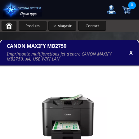
0
Produits
Le Magasin
Contact
CANON MAXIFY MB2750
X
Imprimante multifonctions Jet d'encre CANON MAXIFY
MB2750, A4, USB WIFI LAN