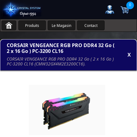
0
Produits
Le Magasin
Contact
CORSAIR VENGEANCE RGB PRO DDR4 32 Go (
2 x 16 Go ) PC-3200 CL16
X
CORSAIR VENGEANCE RGB PRO DDR4 32 Go ( 2 x 16 Go )
PC-3200 CL16 (CMW32GX4M2E3200C16).