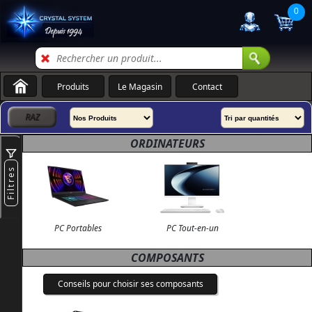
0
Produits
Le Magasin
Contact
ORDINATEURS
Filtres
PC Portables
PC Tout-en-un
COMPOSANTS
Conseils pour choisir ses composants