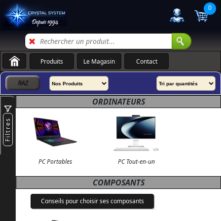
0
Produits
Le Magasin
Contact
ORDINATEURS
Filtres
PC Portables
PC Tout-en-un
COMPOSANTS
Conseils pour choisir ses composants