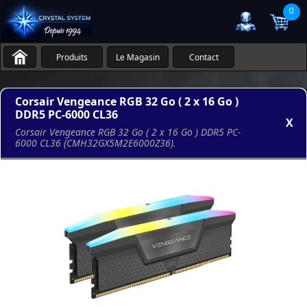
0
Produits
Le Magasin
Contact
Corsair Vengeance RGB 32 Go ( 2 x 16 Go )
DDR5 PC-6000 CL36
X
Corsair Vengeance RGB 32 Go ( 2 x 16 Go ) DDR5 PC-
6000 CL36 (CMH32GX5M2E6000Z36).