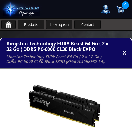
0
Produits
Le Magasin
Contact
Kingston Technology FURY Beast 64 Go ( 2 x
32 Go ) DDR5 PC-6000 CL30 Black EXPO
X
Kingston Technology FURY Beast 64 Go ( 2 x 32 Go )
DDR5 PC-6000 CL30 Black EXPO (KF560C30BBEK2-64).