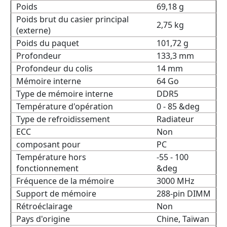
Poids
69,18 g
Poids brut du casier principal
2,75 kg
(externe)
Poids du paquet
101,72 g
Profondeur
133,3 mm
Profondeur du colis
14 mm
Mémoire interne
64 Go
Type de mémoire interne
DDR5
Température d'opération
0 - 85 &deg
Type de refroidissement
Radiateur
ECC
Non
composant pour
PC
Température hors
-55 - 100
fonctionnement
&deg
Fréquence de la mémoire
3000 MHz
Support de mémoire
288-pin DIMM
Rétroéclairage
Non
Pays d'origine
Chine, Taïwan