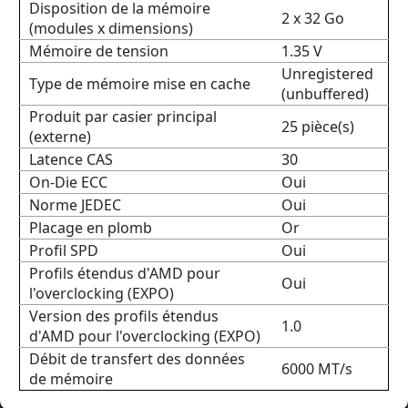
Disposition de la mémoire
2 x 32 Go
(modules x dimensions)
Mémoire de tension
1.35 V
Unregistered
Type de mémoire mise en cache
(unbuffered)
Produit par casier principal
25 pièce(s)
(externe)
Latence CAS
30
On-Die ECC
Oui
Norme JEDEC
Oui
Placage en plomb
Or
Profil SPD
Oui
Profils étendus d'AMD pour
Oui
l'overclocking (EXPO)
Version des profils étendus
1.0
d'AMD pour l'overclocking (EXPO)
Débit de transfert des données
6000 MT/s
de mémoire