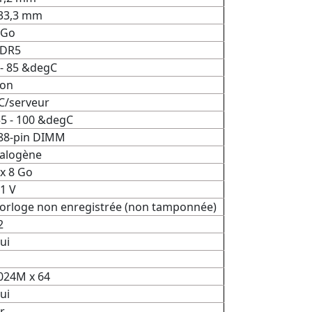
33,3 mm
 Go
DR5
 - 85 &degC
on
C/serveur
55 - 100 &degC
88-pin DIMM
alogène
 x 8 Go
.1 V
orloge non enregistrée (non tamponnée)
2
ui
024M x 64
ui
r