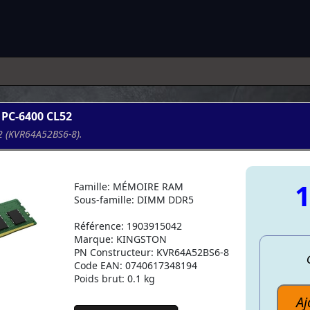
 PC-6400 CL52
2 (KVR64A52BS6-8).
1
Famille: MÉMOIRE RAM
Sous-famille: DIMM DDR5
Référence: 1903915042
Marque: KINGSTON
PN Constructeur: KVR64A52BS6-8
Code EAN: 0740617348194
Poids brut: 0.1 kg
Aj