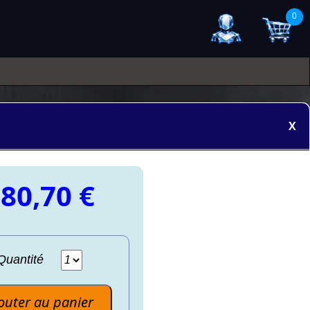
0
X
80,70 €
Quantité
outer au panier