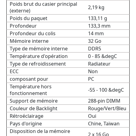
Poids brut du casier principal
2,19 kg
(externe)
Poids du paquet
133,11 g
Profondeur
133,3 mm
Profondeur du colis
14 mm
Mémoire interne
32 Go
Type de mémoire interne
DDR5
Température d'opération
0 - 85 &degC
Type de refroidissement
Radiateur
ECC
Non
composant pour
PC
Température hors
-55 - 100 &degC
fonctionnement
Support de mémoire
288-pin DIMM
Couleur de Backlight
Rouge/Vert/Bleu
Rétroéclairage
Oui
Pays d'origine
Chine, Taïwan
Disposition de la mémoire
2 x 16 Go