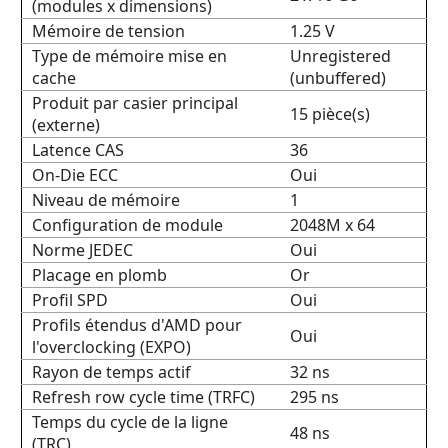
(modules x dimensions)
Mémoire de tension
1.25 V
Type de mémoire mise en
Unregistered
cache
(unbuffered)
Produit par casier principal
15 pièce(s)
(externe)
Latence CAS
36
On-Die ECC
Oui
Niveau de mémoire
1
Configuration de module
2048M x 64
Norme JEDEC
Oui
Placage en plomb
Or
Profil SPD
Oui
Profils étendus d'AMD pour
Oui
l'overclocking (EXPO)
Rayon de temps actif
32 ns
Refresh row cycle time (TRFC)
295 ns
Temps du cycle de la ligne
48 ns
(TRC)