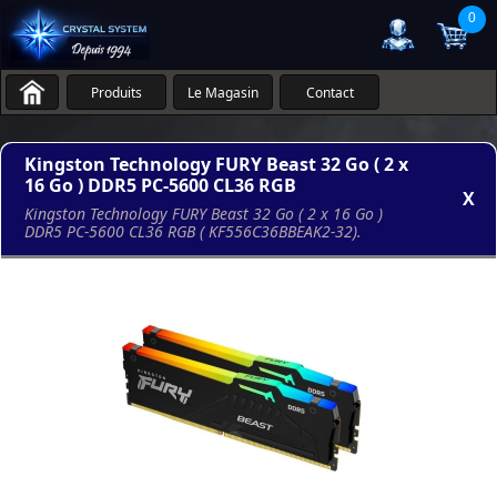
0
Produits
Le Magasin
Contact
Kingston Technology FURY Beast 32 Go ( 2 x
16 Go ) DDR5 PC-5600 CL36 RGB
X
Kingston Technology FURY Beast 32 Go ( 2 x 16 Go )
DDR5 PC-5600 CL36 RGB ( KF556C36BBEAK2-32).