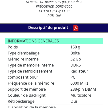
NOMBRE DE BARRETTES (KIT): Kit de 2
FRÉQUENCE: DDR5-6000
LATENCE (CAS): CL30
RGB: Oui
Descriptif du produit
INFORMATIONS GÉNÉRALES
Poids
150 g
Type d'emballage
Boîte
Mémoire interne
32 Go
Type de mémoire interne
DDR5
Type de refroidissement
Radiateur
composant pour
PC
Fréquence de la mémoire
6000 MHz
Support de mémoire
288-pin DIMM
Couleur de Backlight
Multicolore
Rétroéclairage
Oui
Disposition de la mémoire