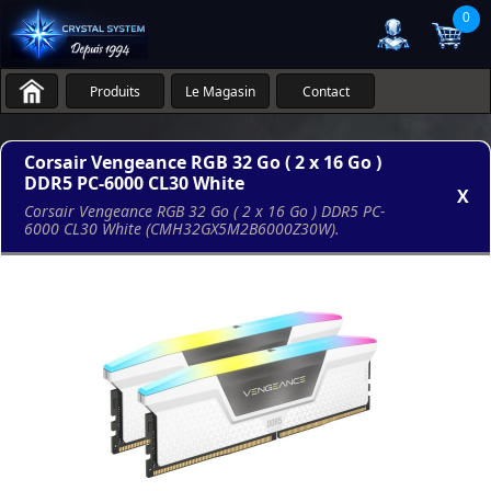
0
Produits
Le Magasin
Contact
Corsair Vengeance RGB 32 Go ( 2 x 16 Go )
DDR5 PC-6000 CL30 White
X
Corsair Vengeance RGB 32 Go ( 2 x 16 Go ) DDR5 PC-
6000 CL30 White (CMH32GX5M2B6000Z30W).