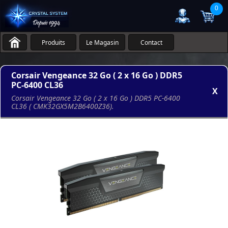
0
Produits
Le Magasin
Contact
Corsair Vengeance 32 Go ( 2 x 16 Go ) DDR5
PC-6400 CL36
X
Corsair Vengeance 32 Go ( 2 x 16 Go ) DDR5 PC-6400
CL36 ( CMK32GX5M2B6400Z36).