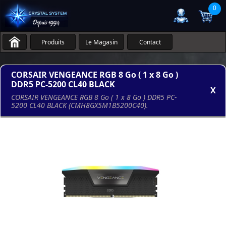
0
Produits
Le Magasin
Contact
CORSAIR VENGEANCE RGB 8 Go ( 1 x 8 Go )
DDR5 PC-5200 CL40 BLACK
X
CORSAIR VENGEANCE RGB 8 Go ( 1 x 8 Go ) DDR5 PC-
5200 CL40 BLACK (CMH8GX5M1B5200C40).