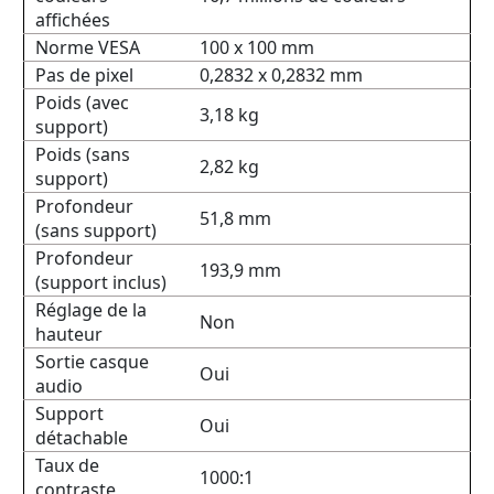
affichées
Norme VESA
100 x 100 mm
Pas de pixel
0,2832 x 0,2832 mm
Poids (avec
3,18 kg
support)
Poids (sans
2,82 kg
support)
Profondeur
51,8 mm
(sans support)
Profondeur
193,9 mm
(support inclus)
Réglage de la
Non
hauteur
Sortie casque
Oui
audio
Support
Oui
détachable
Taux de
1000:1
contraste