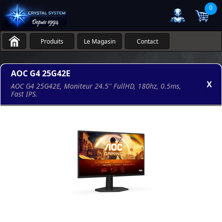
0
Produits
Le Magasin
Contact
AOC G4 25G42E
X
AOC G4 25G42E, Moniteur 24.5'' FullHD, 180hz, 0.5ms,
Fast IPS.