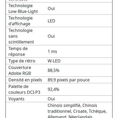
Technologie
Oui
Low-Blue-Light
Technologie
LED
d'affichage
Technologie
sans
Oui
scintillement
Temps de
1 ms
réponse
Type de rétro
W-LED
Couverture
88,5%
Adobe RGB
Densité en pixels
89,9 pixels par pouce
Palette de
92,4%
couleurs DCI-P3
Voyants
Oui
Chinois simplifié, Chinois
traditionnel, Croate, Tchèque,
Allemand, Néerlandais,