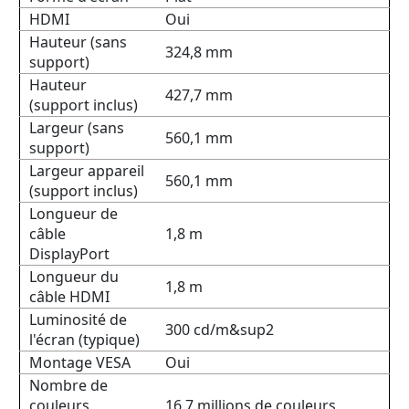
HDMI
Oui
Hauteur (sans
324,8 mm
support)
Hauteur
427,7 mm
(support inclus)
Largeur (sans
560,1 mm
support)
Largeur appareil
560,1 mm
(support inclus)
Longueur de
câble
1,8 m
DisplayPort
Longueur du
1,8 m
câble HDMI
Luminosité de
300 cd/m&sup2
l'écran (typique)
Montage VESA
Oui
Nombre de
couleurs
16,7 millions de couleurs