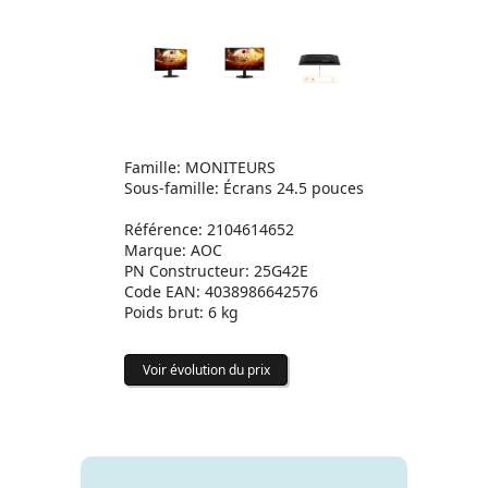
Famille: MONITEURS
Sous-famille: Écrans 24.5 pouces
Référence: 2104614652
Marque: AOC
PN Constructeur: 25G42E
Code EAN: 4038986642576
Poids brut: 6 kg
Voir évolution du prix