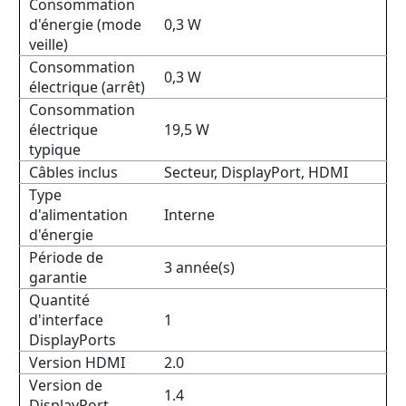
Consommation
d'énergie (mode
0,3 W
veille)
Consommation
0,3 W
électrique (arrêt)
Consommation
électrique
19,5 W
typique
Câbles inclus
Secteur, DisplayPort, HDMI
Type
d'alimentation
Interne
d'énergie
Période de
3 année(s)
garantie
Quantité
d'interface
1
DisplayPorts
Version HDMI
2.0
Version de
1.4
DisplayPort