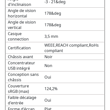
-3 - 21&deg
d'inclinaison
Angle de vision
178&deg
horizontal
Angle de vision
178&deg
vertical
Casque
3,5 mm
connection
WEEE,REACH compliant,RoHs
Certification
compliant
Châssis avant
Noir
Concentrateur
Non
USB intégré
Conception sans
Oui
châssis
Couverture
124,2%
sRGB (max)
Faible décalage
Oui
d'entrée
Forme d'écran
Plat