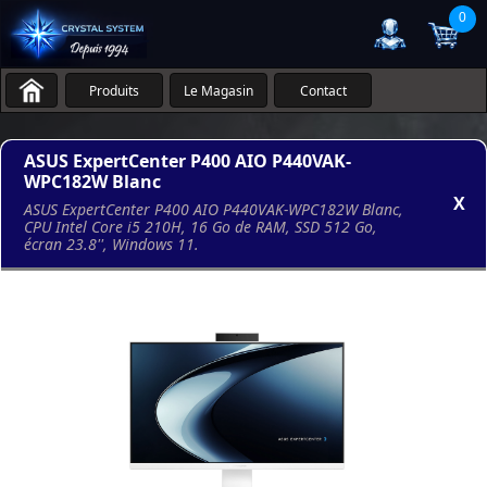
0
Produits
Le Magasin
Contact
ASUS ExpertCenter P400 AIO P440VAK-
WPC182W Blanc
X
ASUS ExpertCenter P400 AIO P440VAK-WPC182W Blanc,
CPU Intel Core i5 210H, 16 Go de RAM, SSD 512 Go,
écran 23.8'', Windows 11.