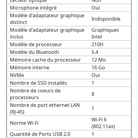
Lecteur optique
Non
Microphone intégré
Oui
Modèle d'adaptateur graphique
Indisponible
distinct
Modèle d'adaptateur graphique
Graphiques
inclus
Intel
Modèle de processeur
210H
Modèle du Bluetooth
5.4
Mémoire cache du processeur
12 Mo
Mémoire interne
16 Go
NVMe
Oui
Nombre de SSD installés
1
Nombre de coeurs de
8
processeurs
Nombre de port ethernet LAN
1
(RJ-45)
Wi-Fi 6
Norme Wi-Fi
(802.11ax)
Quantité de Ports USB 2.0
1