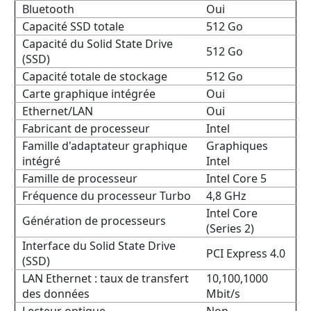
Bluetooth
Oui
Capacité SSD totale
512 Go
Capacité du Solid State Drive
512 Go
(SSD)
Capacité totale de stockage
512 Go
Carte graphique intégrée
Oui
Ethernet/LAN
Oui
Fabricant de processeur
Intel
Famille d'adaptateur graphique
Graphiques
intégré
Intel
Famille de processeur
Intel Core 5
Fréquence du processeur Turbo
4,8 GHz
Intel Core
Génération de processeurs
(Series 2)
Interface du Solid State Drive
PCI Express 4.0
(SSD)
LAN Ethernet : taux de transfert
10,100,1000
des données
Mbit/s