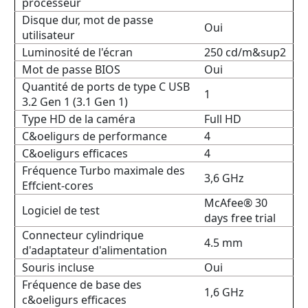
processeur
Disque dur, mot de passe
Oui
utilisateur
Luminosité de l'écran
250 cd/m&sup2
Mot de passe BIOS
Oui
Quantité de ports de type C USB
1
3.2 Gen 1 (3.1 Gen 1)
Type HD de la caméra
Full HD
C&oeligurs de performance
4
C&oeligurs efficaces
4
Fréquence Turbo maximale des
3,6 GHz
Effcient-cores
McAfee® 30
Logiciel de test
days free trial
Connecteur cylindrique
4.5 mm
d'adaptateur d'alimentation
Souris incluse
Oui
Fréquence de base des
1,6 GHz
c&oeligurs efficaces