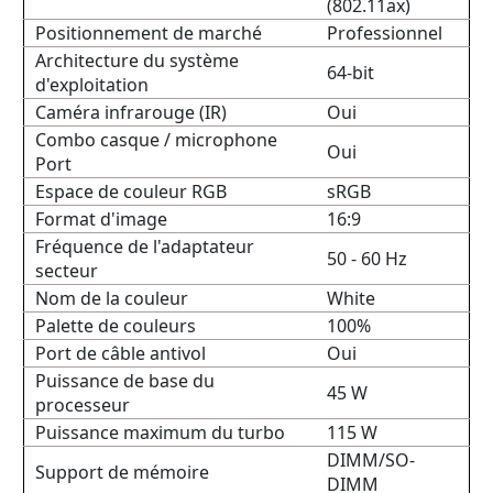
(802.11ax)
Positionnement de marché
Professionnel
Architecture du système
64-bit
d'exploitation
Caméra infrarouge (IR)
Oui
Combo casque / microphone
Oui
Port
Espace de couleur RGB
sRGB
Format d'image
16:9
Fréquence de l'adaptateur
50 - 60 Hz
secteur
Nom de la couleur
White
Palette de couleurs
100%
Port de câble antivol
Oui
Puissance de base du
45 W
processeur
Puissance maximum du turbo
115 W
DIMM/SO-
Support de mémoire
DIMM