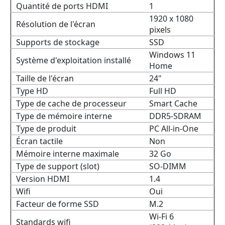
Quantité de ports HDMI
1
1920 x 1080
Résolution de l'écran
pixels
Supports de stockage
SSD
Windows 11
Système d'exploitation installé
Home
Taille de l'écran
24"
Type HD
Full HD
Type de cache de processeur
Smart Cache
Type de mémoire interne
DDR5-SDRAM
Type de produit
PC All-in-One
Écran tactile
Non
Mémoire interne maximale
32 Go
Type de support (slot)
SO-DIMM
Version HDMI
1.4
Wifi
Oui
Facteur de forme SSD
M.2
Wi-Fi 6
Standards wifi