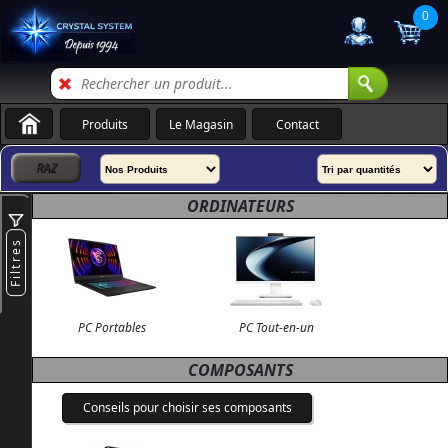
0
Produits
Le Magasin
Contact
ORDINATEURS
Filtres
PC Portables
PC Tout-en-un
COMPOSANTS
Conseils pour choisir ses composants