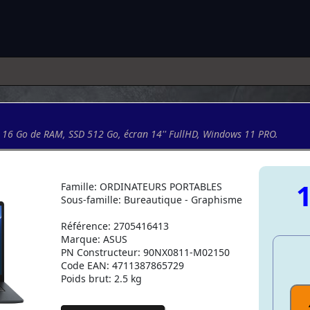
16 Go de RAM, SSD 512 Go, écran 14'' FullHD, Windows 11 PRO.
1
Famille: ORDINATEURS PORTABLES
Sous-famille: Bureautique - Graphisme
Référence: 2705416413
Marque: ASUS
PN Constructeur: 90NX0811-M02150
Code EAN: 4711387865729
Poids brut: 2.5 kg