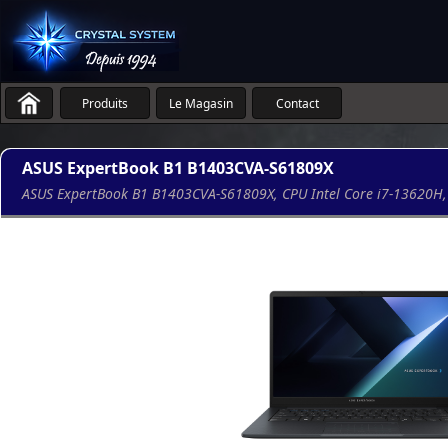
Produits
Le Magasin
Contact
ASUS ExpertBook B1 B1403CVA-S61809X
ASUS ExpertBook B1 B1403CVA-S61809X, CPU Intel Core i7-13620H, 