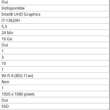
Oui
Indisponible
Intel® UHD Graphics
i7-13620H
5.3
24 Mo
16 Go
Oui
1
3
10
1
Wi-Fi 6 (802.11ax)
Non
1
1920 x 1080 pixels
Oui
SSD