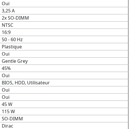
Oui
3,25 A
2x SO-DIMM
NTSC
16:9
50 - 60 Hz
Plastique
Oui
Gentle Grey
45%
Oui
BIOS, HDD, Utilisateur
Oui
Oui
45 W
115 W
SO-DIMM
Dirac