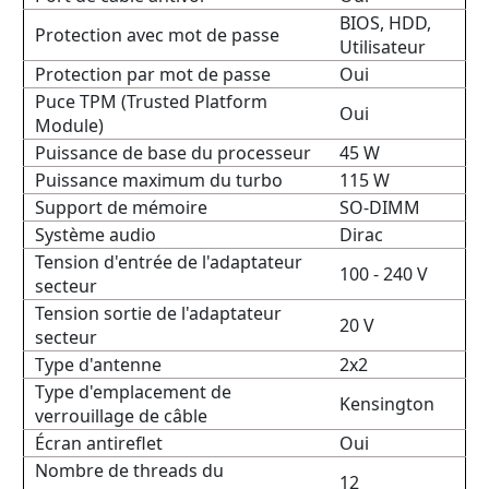
BIOS, HDD,
Protection avec mot de passe
Utilisateur
Protection par mot de passe
Oui
Puce TPM (Trusted Platform
Oui
Module)
Puissance de base du processeur
45 W
Puissance maximum du turbo
115 W
Support de mémoire
SO-DIMM
Système audio
Dirac
Tension d'entrée de l'adaptateur
100 - 240 V
secteur
Tension sortie de l'adaptateur
20 V
secteur
Type d'antenne
2x2
Type d'emplacement de
Kensington
verrouillage de câble
Écran antireflet
Oui
Nombre de threads du
12