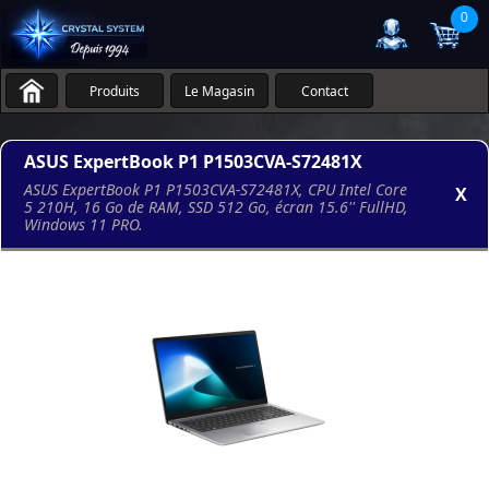
0
Produits
Le Magasin
Contact
ASUS ExpertBook P1 P1503CVA-S72481X
ASUS ExpertBook P1 P1503CVA-S72481X, CPU Intel Core
X
5 210H, 16 Go de RAM, SSD 512 Go, écran 15.6'' FullHD,
Windows 11 PRO.