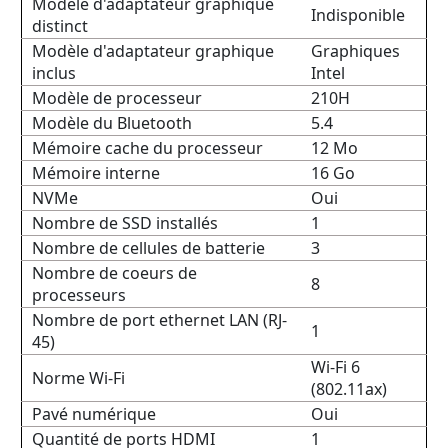
Modèle d'adaptateur graphique
Indisponible
distinct
Modèle d'adaptateur graphique
Graphiques
inclus
Intel
Modèle de processeur
210H
Modèle du Bluetooth
5.4
Mémoire cache du processeur
12 Mo
Mémoire interne
16 Go
NVMe
Oui
Nombre de SSD installés
1
Nombre de cellules de batterie
3
Nombre de coeurs de
8
processeurs
Nombre de port ethernet LAN (RJ-
1
45)
Wi-Fi 6
Norme Wi-Fi
(802.11ax)
Pavé numérique
Oui
Quantité de ports HDMI
1