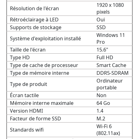
1920 x 1080
Résolution de l'écran
pixels
Rétroéclairage à LED
Oui
Supports de stockage
SSD
Windows 11
Système d'exploitation installé
Pro
Taille de l'écran
15.6"
Type HD
Full HD
Type de cache de processeur
Smart Cache
Type de mémoire interne
DDR5-SDRAM
Ordinateur
Type de produit
portable
Écran tactile
Non
Mémoire interne maximale
64 Go
Version HDMI
1.4
Facteur de forme SSD
M.2
Wi-Fi 6
Standards wifi
(802.11ax)