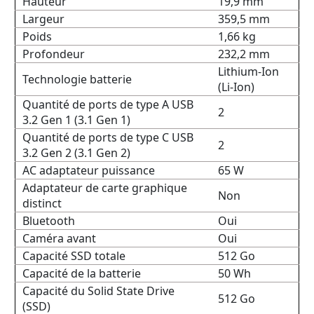
Hauteur
19,9 mm
Largeur
359,5 mm
Poids
1,66 kg
Profondeur
232,2 mm
Lithium-Ion
Technologie batterie
(Li-Ion)
Quantité de ports de type A USB
2
3.2 Gen 1 (3.1 Gen 1)
Quantité de ports de type C USB
2
3.2 Gen 2 (3.1 Gen 2)
AC adaptateur puissance
65 W
Adaptateur de carte graphique
Non
distinct
Bluetooth
Oui
Caméra avant
Oui
Capacité SSD totale
512 Go
Capacité de la batterie
50 Wh
Capacité du Solid State Drive
512 Go
(SSD)