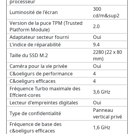
processeur
300
Luminosité de l'écran
cd/m&sup2
Version de la puce TPM (Trusted
2.0
Platform Module)
Adaptateur secteur fourni
Oui
L'indice de réparabilité
9.4
2280 (22 x 80
Taille du SSD M.2
mm)
Caméra pour la vie privée
Oui
C&oeligurs de performance
4
C&oeligurs efficaces
4
Fréquence Turbo maximale des
3,6 GHz
Effcient-cores
Lecteur d'empreintes digitales
Oui
Panneau
Type de confidentialité
vertical privé
Fréquence de base des
1,6 GHz
c&oeligurs efficaces