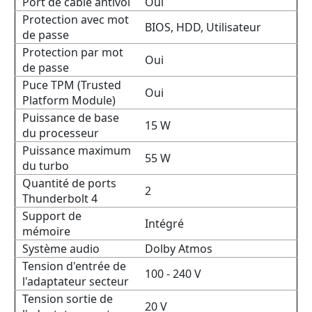
Port de câble antivol
Oui
Protection avec mot
BIOS, HDD, Utilisateur
de passe
Protection par mot
Oui
de passe
Puce TPM (Trusted
Oui
Platform Module)
Puissance de base
15 W
du processeur
Puissance maximum
55 W
du turbo
Quantité de ports
2
Thunderbolt 4
Support de
Intégré
mémoire
Système audio
Dolby Atmos
Tension d'entrée de
100 - 240 V
l'adaptateur secteur
Tension sortie de
20 V