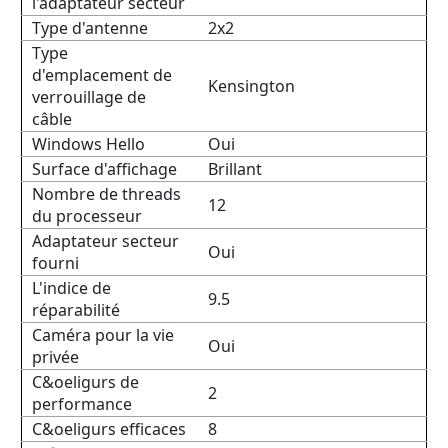
l'adaptateur secteur
Type d'antenne
2x2
Type
d'emplacement de
Kensington
verrouillage de
câble
Windows Hello
Oui
Surface d'affichage
Brillant
Nombre de threads
12
du processeur
Adaptateur secteur
Oui
fourni
L'indice de
9.5
réparabilité
Caméra pour la vie
Oui
privée
C&oeligurs de
2
performance
C&oeligurs efficaces
8