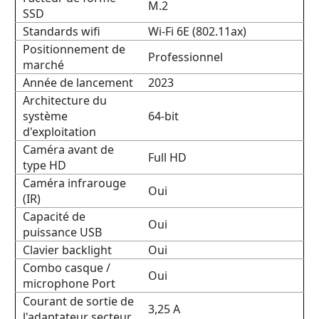
M.2
SSD
Standards wifi
Wi-Fi 6E (802.11ax)
Positionnement de
Professionnel
marché
Année de lancement
2023
Architecture du
système
64-bit
d'exploitation
Caméra avant de
Full HD
type HD
Caméra infrarouge
Oui
(IR)
Capacité de
Oui
puissance USB
Clavier backlight
Oui
Combo casque /
Oui
microphone Port
Courant de sortie de
3,25 A
l'adaptateur secteur