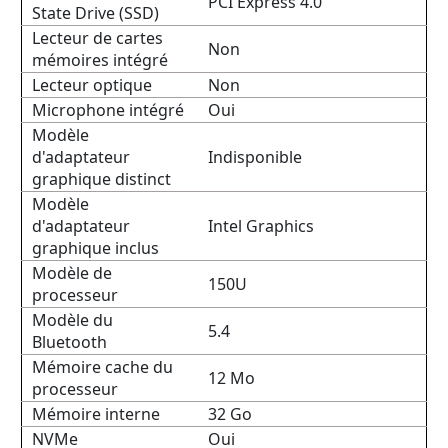
PCI Express 4.0
State Drive (SSD)
Lecteur de cartes
Non
mémoires intégré
Lecteur optique
Non
Microphone intégré
Oui
Modèle
d'adaptateur
Indisponible
graphique distinct
Modèle
d'adaptateur
Intel Graphics
graphique inclus
Modèle de
150U
processeur
Modèle du
5.4
Bluetooth
Mémoire cache du
12 Mo
processeur
Mémoire interne
32 Go
NVMe
Oui