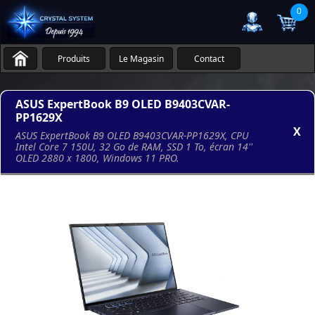
0
Produits
Le Magasin
Contact
ASUS ExpertBook B9 OLED B9403CVAR-
PP1629X
X
ASUS ExpertBook B9 OLED B9403CVAR-PP1629X, CPU
Intel Core 7 150U, 32 Go de RAM, SSD 1 To, écran 14''
OLED 2880 x 1800, Windows 11 PRO.