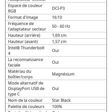
Espace de couleur
DCI-P3
RGB
Format d'image
16:10
Fréquence de
50 - 60 Hz
l'adaptateur secteur
Hauteur (arrière)
1,69 cm
Hauteur (avant)
1,57 cm
Intel® Thunderbolt
Oui
4
La reconnaissance
Oui
faciale
Matériau du
Magnésium
boîtier/corps
Mode alternatif de
DisplayPort USB de
Oui
type C
Nom de la couleur
Star Black
Palette de couleurs
100%