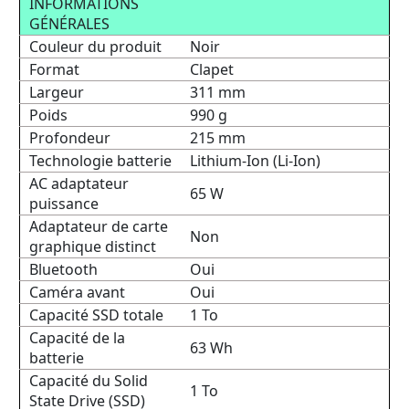
INFORMATIONS
GÉNÉRALES
Couleur du produit
Noir
Format
Clapet
Largeur
311 mm
Poids
990 g
Profondeur
215 mm
Technologie batterie
Lithium-Ion (Li-Ion)
AC adaptateur
65 W
puissance
Adaptateur de carte
Non
graphique distinct
Bluetooth
Oui
Caméra avant
Oui
Capacité SSD totale
1 To
Capacité de la
63 Wh
batterie
Capacité du Solid
1 To
State Drive (SSD)