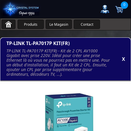
0
Produits
Le Magasin
Contact
TP-LINK TL-PA7017P KIT(FR)
TP-LINK TL-PA7017P KIT(FR) - Kit de 2 CPL AV1000
Gigabit avec prise 220V. Idéal pour créer une prise
X
Ethernet là où vous ne pourriez pas en mettre une. Pour
un début d'installation, il faut un Kit de 2 CPL. Ensuite,
ajouter un CPL par prise supplémentaire (pour
ordinateurs, décodeurs TV, ...).