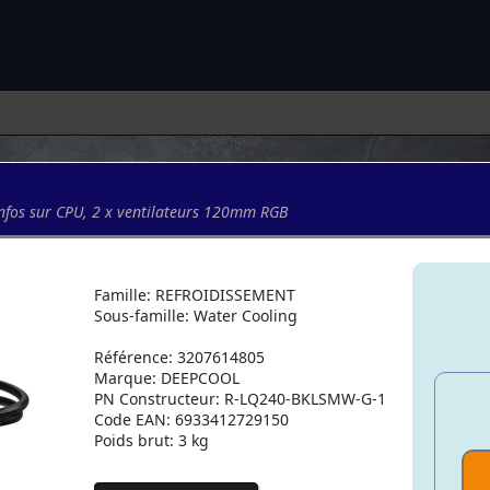
infos sur CPU, 2 x ventilateurs 120mm RGB
Famille: REFROIDISSEMENT
Sous-famille: Water Cooling
Référence: 3207614805
Marque: DEEPCOOL
PN Constructeur: R-LQ240-BKLSMW-G-1
Code EAN: 6933412729150
Poids brut: 3 kg