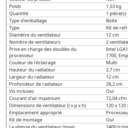
Poids
1,53 kg
Quantité
1 pièce(s)
Type d'emballage
Boîte
Type
Kit de ref
Diamètre du ventilateur
12 cm
Nombre de ventilateurs
2 ventilat
Prise en charge des douilles du
Intel LGA
processeur
1700, Em
Couleur de l'éclairage
Multi
Hauteur du radiateur
2,7 cm
Largeur du radiateur
12 cm
Profondeur de radiateur
28,2 cm
Vis incluses
Oui
Courant d'air maximum
72,04 cfm
Dimensions de ventilateur (l x p x h)
120 x 120
Emplacement approprié
Processe
Kit de montage
Oui
La vitesse du ventilateur (max)
2400 tr/m