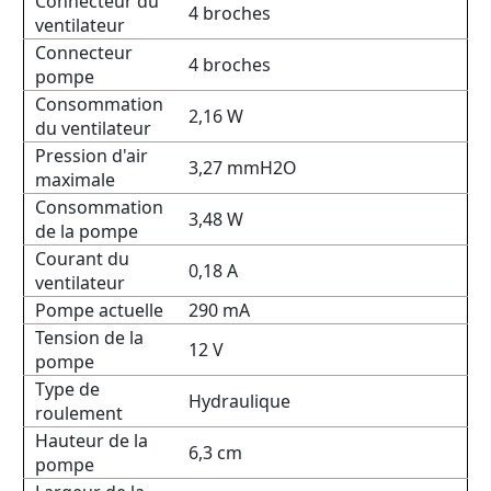
Connecteur du
4 broches
ventilateur
Connecteur
4 broches
pompe
Consommation
2,16 W
du ventilateur
Pression d'air
3,27 mmH2O
maximale
Consommation
3,48 W
de la pompe
Courant du
0,18 A
ventilateur
Pompe actuelle
290 mA
Tension de la
12 V
pompe
Type de
Hydraulique
roulement
Hauteur de la
6,3 cm
pompe