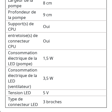
Largeur de la
8 cm
pompe
Profondeur de
9 cm
la pompe
Support(s) de
Oui
CPU
entretoise(s) de
connecteur
Oui
CPU
Consommation
électrique de la
1,5 W
LED (pompe)
Consommation
électrique de la
3,5 W
LED
(ventilateur)
Tension LED
5 V
Type de
3 broches
connecteur LED