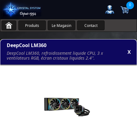
0
Produits
Le Magasin
Contact
DeepCool LM360
X
DeepCool LM360, refroidissement liquide CPU, 3 x
ventilateurs RGB, écran cristaux liquides 2.4''.