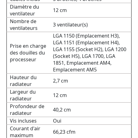
Diamètre du
12 cm
ventilateur
Nombre de
3 ventilateur(s)
ventilateurs
LGA 1150 (Emplacement H3),
LGA 1151 (Emplacement H4),
Prise en charge
LGA 1155 (Socket H2), LGA 1200
des douilles du
(Socket H5), LGA 1700, LGA
processeur
1851, Emplacement AM4,
Emplacement AM5
Hauteur du
2,7 cm
radiateur
Largeur du
12 cm
radiateur
Profondeur de
40,2 cm
radiateur
Vis incluses
Oui
Courant d'air
66,23 cfm
maximum