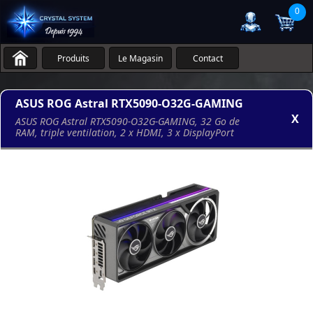
0
Produits
Le Magasin
Contact
ASUS ROG Astral RTX5090-O32G-GAMING
X
ASUS ROG Astral RTX5090-O32G-GAMING, 32 Go de
RAM, triple ventilation, 2 x HDMI, 3 x DisplayPort