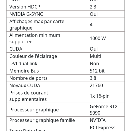
Version HDCP
2.3
NVIDIA G-SYNC
Oui
Affichages max par carte
4
graphique
Alimentation minimum
1000 W
supportée
CUDA
Oui
Couleur de l'éclairage
Multi
DVI dual-link
Non
Mémoire Bus
512 bit
Nombre de ports
3,8
Noyaux CUDA
21760
Prises de courant
1x 16-pin
supplementaires
GeForce RTX
Processeur graphique
5090
Processeur graphique famille
NVIDIA
PCI Express
Type d'interface