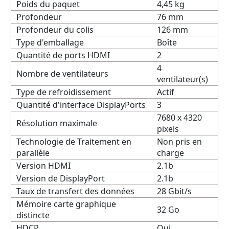
Poids du paquet
4,45 kg
Profondeur
76 mm
Profondeur du colis
126 mm
Type d'emballage
Boîte
Quantité de ports HDMI
2
4
Nombre de ventilateurs
ventilateur(s)
Type de refroidissement
Actif
Quantité d'interface DisplayPorts
3
7680 x 4320
Résolution maximale
pixels
Technologie de Traitement en
Non pris en
parallèle
charge
Version HDMI
2.1b
Version de DisplayPort
2.1b
Taux de transfert des données
28 Gbit/s
Mémoire carte graphique
32 Go
distincte
HDCP
Oui