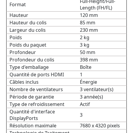
Full-Height/Full-
Format
Length (FH/FL)
Hauteur
120 mm
Hauteur du colis
85 mm
Largeur du colis
230 mm
Poids
2 kg
Poids du paquet
3 kg
Profondeur
50 mm
Profondeur du colis
398 mm
Type d'emballage
Boîte
Quantité de ports HDMI
1
Câbles inclus
Énergie
Nombre de ventilateurs
3 ventilateur(s)
Période de garantie
3 année(s)
Type de refroidissement
Actif
Quantité d'interface
3
DisplayPorts
Résolution maximale
7680 x 4320 pixels