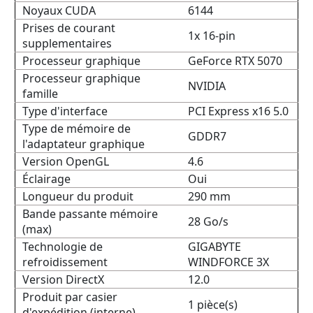
Noyaux CUDA
6144
Prises de courant
1x 16-pin
supplementaires
Processeur graphique
GeForce RTX 5070
Processeur graphique
NVIDIA
famille
Type d'interface
PCI Express x16 5.0
Type de mémoire de
GDDR7
l'adaptateur graphique
Version OpenGL
4.6
Éclairage
Oui
Longueur du produit
290 mm
Bande passante mémoire
28 Go/s
(max)
Technologie de
GIGABYTE
refroidissement
WINDFORCE 3X
Version DirectX
12.0
Produit par casier
1 pièce(s)
d'expédition (interne)