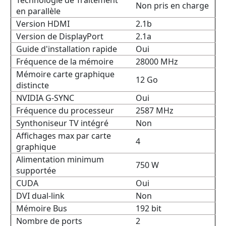
Technologie de Traitement
Non pris en charge
en parallèle
Version HDMI
2.1b
Version de DisplayPort
2.1a
Guide d'installation rapide
Oui
Fréquence de la mémoire
28000 MHz
Mémoire carte graphique
12 Go
distincte
NVIDIA G-SYNC
Oui
Fréquence du processeur
2587 MHz
Synthoniseur TV intégré
Non
Affichages max par carte
4
graphique
Alimentation minimum
750 W
supportée
CUDA
Oui
DVI dual-link
Non
Mémoire Bus
192 bit
Nombre de ports
2