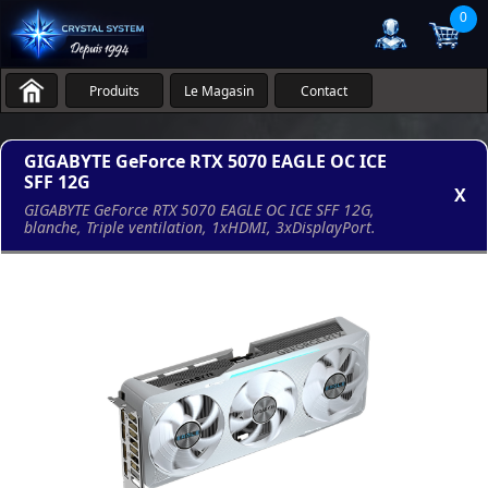
0
Produits
Le Magasin
Contact
GIGABYTE GeForce RTX 5070 EAGLE OC ICE
SFF 12G
X
GIGABYTE GeForce RTX 5070 EAGLE OC ICE SFF 12G,
blanche, Triple ventilation, 1xHDMI, 3xDisplayPort.