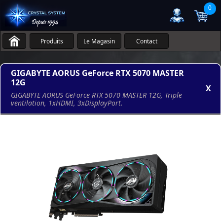
0
Produits
Le Magasin
Contact
GIGABYTE AORUS GeForce RTX 5070 MASTER
12G
X
GIGABYTE AORUS GeForce RTX 5070 MASTER 12G, Triple
ventilation, 1xHDMI, 3xDisplayPort.