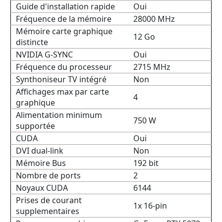
Guide d'installation rapide
Oui
Fréquence de la mémoire
28000 MHz
Mémoire carte graphique
12 Go
distincte
NVIDIA G-SYNC
Oui
Fréquence du processeur
2715 MHz
Synthoniseur TV intégré
Non
Affichages max par carte
4
graphique
Alimentation minimum
750 W
supportée
CUDA
Oui
DVI dual-link
Non
Mémoire Bus
192 bit
Nombre de ports
2
Noyaux CUDA
6144
Prises de courant
1x 16-pin
supplementaires